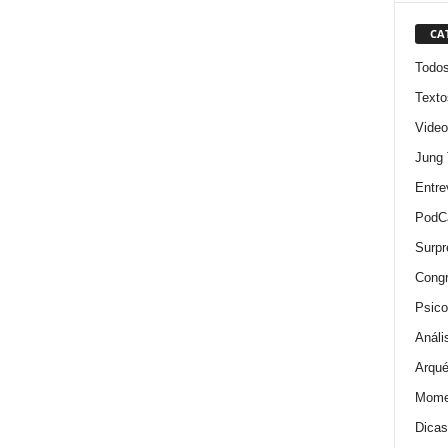
CA
Todo
Texto
Video
Jung
Entre
PodC
Surpr
Cong
Psico
Análi
Arqué
Momen
Dica