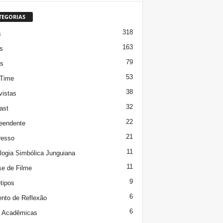
TEGORIAS
318
s
163
s
79
s
53
 Time
38
vistas
32
ast
22
eendente
21
resso
11
logia Simbólica Junguiana
11
se de Filme
9
tipos
6
to de Reflexão
6
s Acadêmicas