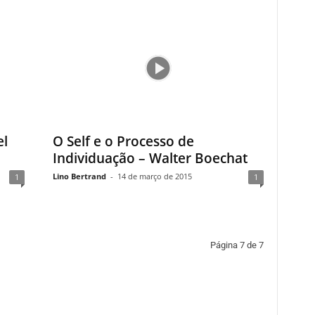
el
O Self e o Processo de
Individuação – Walter Boechat
Lino Bertrand
-
14 de março de 2015
1
1
Página 7 de 7