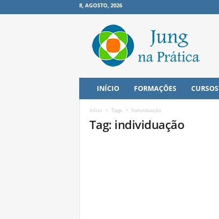
8, AGOSTO, 2026
J
u
n
g
n
a
P
INÍCIO
FORMAÇÕES
CURSOS
r
á
Início
Tags
Individuação
t
Tag: individuação
i
c
a