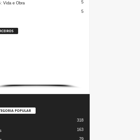
5
 Vida e Obra
5
RCEIROS
TEGORIA POPULAR
318
s
163
s
79
s