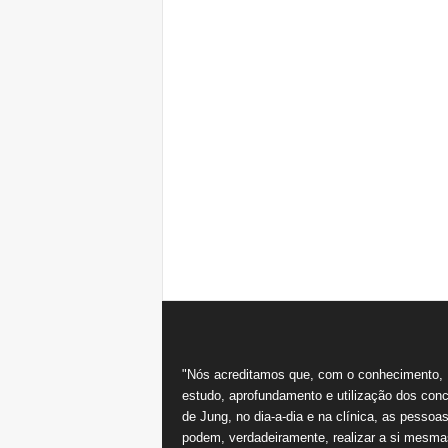
"Nós acreditamos que, com o conhecimento,
estudo, aprofundamento e utilização dos conc
de Jung, no dia-a-dia e na clínica, as pessoa
podem, verdadeiramente, realizar a si mesma