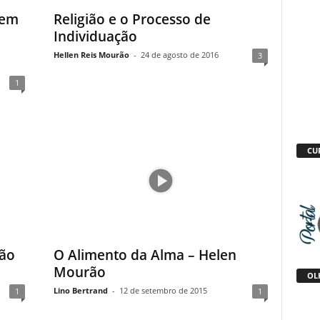
 em
Religião e o Processo de
Individuação
Hellen Reis Mourão
-
24 de agosto de 2016
3
1
CU
ção
O Alimento da Alma – Helen
Mourão
OLH
Lino Bertrand
-
12 de setembro de 2015
1
1