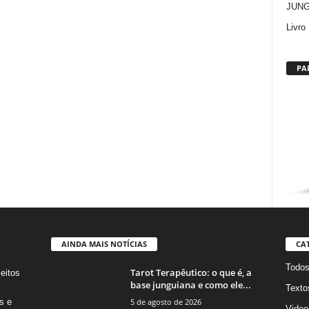
JUNG:
Livro
PA
AINDA MAIS NOTÍCIAS
CA
Todo
Tarot Terapêutico: o que é, a
eitos
base junguiana e como ele...
s
Texto
5 de agosto de 2026
s e
Video