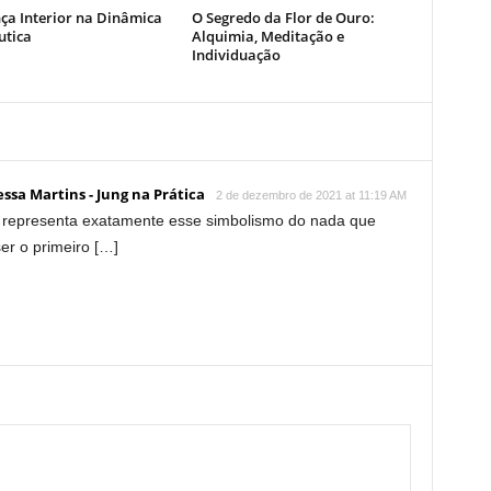
ça Interior na Dinâmica
O Segredo da Flor de Ouro:
utica
Alquimia, Meditação e
Individuação
nessa Martins - Jung na Prática
2 de dezembro de 2021 at 11:19 AM
t representa exatamente esse simbolismo do nada que
er o primeiro […]