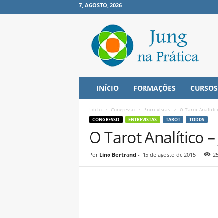
7, AGOSTO, 2026
J
u
n
g
n
a
P
INÍCIO
FORMAÇÕES
CURSOS
r
á
Início
Congresso
Entrevistas
O Tarot Analític
t
CONGRESSO
ENTREVISTAS
TAROT
TODOS
i
O Tarot Analítico –
c
a
Por
Lino Bertrand
-
15 de agosto de 2015
2
Share