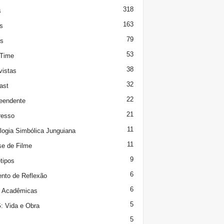
318
s
163
s
79
s
53
 Time
38
vistas
32
ast
22
eendente
21
resso
11
logia Simbólica Junguiana
11
se de Filme
9
tipos
6
to de Reflexão
6
s Acadêmicas
5
 Vida e Obra
5