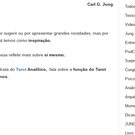
Carl
G. Jung
Todo
Texto
Video
 sugerir ou por apresentar grandes novidades, mas por
Jung
 já temos como
inspiração.
Entre
PodC
sa refletir mais sobre
si mesmo.
Surpr
 trata do
Tarot
Analítico,
fala sobre a
função do Tarot
Cong
nos.
Psico
Análi
Arqué
Momen
Dica
JUNG:
Livro