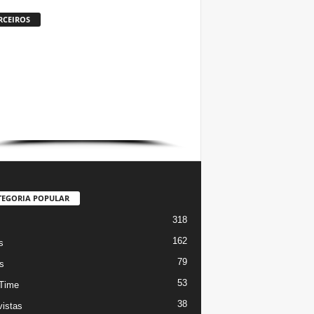
RCEIROS
TEGORIA POPULAR
318
s
162
s
79
s
53
Time
38
vistas