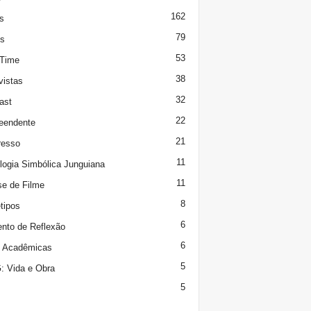
162
s
79
s
53
 Time
38
vistas
32
ast
22
eendente
21
resso
11
logia Simbólica Junguiana
11
se de Filme
8
tipos
6
to de Reflexão
6
s Acadêmicas
5
 Vida e Obra
5