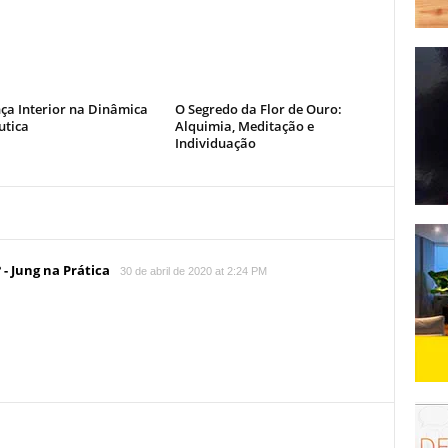
ça Interior na Dinâmica
O Segredo da Flor de Ouro:
utica
Alquimia, Meditação e
Individuação
 - Jung na Prática
30 de abril de 2020 at 2:24 PM