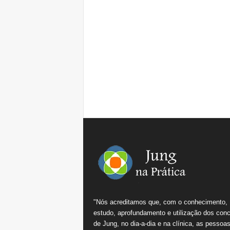
"Nós acreditamos que, com o conhecimento,
estudo, aprofundamento e utilização dos conc
de Jung, no dia-a-dia e na clínica, as pessoa