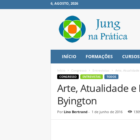
6, AGOSTO, 2026
J
u
n
g
n
a
P
INÍCIO
FORMAÇÕES
CURSOS
r
á
Início
Congresso
Entrevistas
Arte, Atualidade
t
CONGRESSO
ENTREVISTAS
TODOS
i
Arte, Atualidade e
c
a
Byington
Por
Lino Bertrand
-
1 de junho de 2016
130
Share