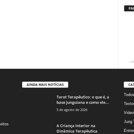
PA
AINDA MAIS NOTÍCIAS
CA
Todo
Tarot Terapêutico: o que é, a
base junguiana e como ele...
Texto
5 de agosto de 2026
Video
Jung 
eitos
A Criança Interior na
s
Dinâmica Terapêutica
Entre