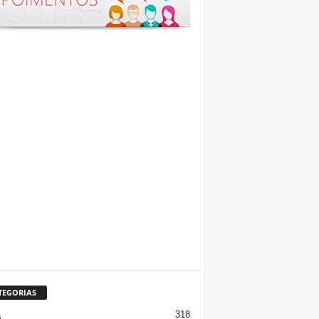
TEGORIAS
318
s