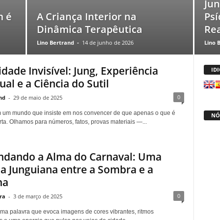
Ju
m é
A Criança Interior na
Psí
Dinâmica Terapêutica
Rea
Lino Bertrand
-
14 de junho de 2026
Lino 
idade Invisível: Jung, Experiência
ID
ual e a Ciência do Sutil
0
nd
-
29 de maio de 2025
 um mundo que insiste em nos convencer de que apenas o que é
NÓ
rta. Olhamos para números, fatos, provas materiais —...
ndando a Alma do Carnaval: Uma
a Junguiana entre a Sombra e a
na
0
ra
-
3 de março de 2025
ma palavra que evoca imagens de cores vibrantes, ritmos