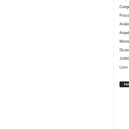
Cong
Psico
Análi
Arqué
Momen
Dica
JUNG:
Livro
PA