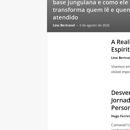
base junguiana e como ele
transforma quem lê e que
atendido
Lino Bertrand
-
5 de agosto de 2026
A Real
Espirit
Lino Bertra
Vivemos em
visível impo
Desve
Jornad
Perso
Hugo Ferrei
Carnaval! U