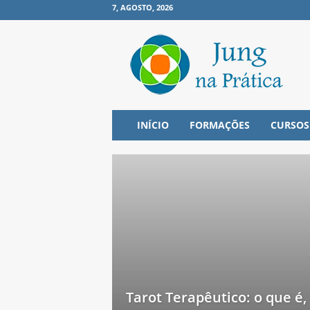
7, AGOSTO, 2026
J
u
n
g
n
a
P
INÍCIO
FORMAÇÕES
CURSOS
r
á
t
i
c
a
Tarot Terapêutico: o que é,