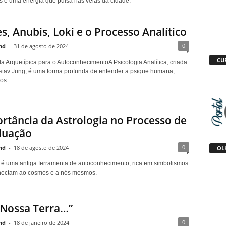
s e uma energia que pulsa nas veias da cidade.
, Anubis, Loki e o Processo Analítico
0
nd
-
31 de agosto de 2024
CU
 Arquetípica para o AutoconhecimentoA Psicologia Analítica, criada
stav Jung, é uma forma profunda de entender a psique humana,
s...
rtância da Astrologia no Processo de
duação
0
nd
-
18 de agosto de 2024
OLH
a é uma antiga ferramenta de autoconhecimento, rica em simbolismos
nectam ao cosmos e a nós mesmos.
 Nossa Terra…”
0
nd
-
18 de janeiro de 2024