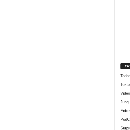
CA
Todo
Texto
Video
Jung
Entre
PodC
Surpr