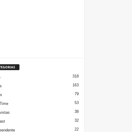
TEGORIAS
318
s
163
s
79
s
53
 Time
38
vistas
32
ast
22
eendente