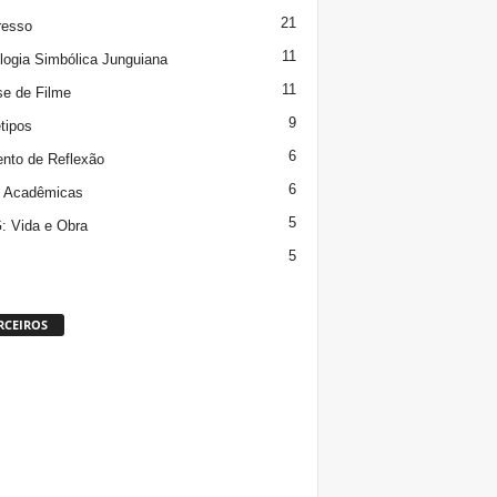
21
resso
11
logia Simbólica Junguiana
11
se de Filme
9
tipos
6
to de Reflexão
6
s Acadêmicas
5
 Vida e Obra
5
RCEIROS