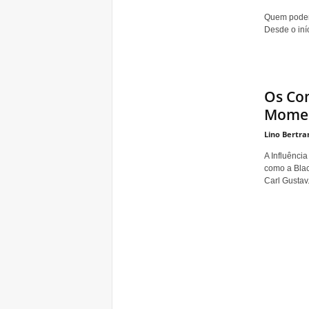
Quem poderi
Desde o iní
Os Com
Moment
Lino Bertra
A Influênci
como a Blac
Carl Gustav.