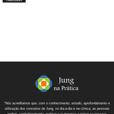
"Nós acreditamos que, com o conhecimento, estudo, aprofundamento e
utilização dos conceitos de Jung, no dia-a-dia e na clínica, as pessoas
podem, verdadeiramente, realizar a si mesmas e tornar-se pessoas