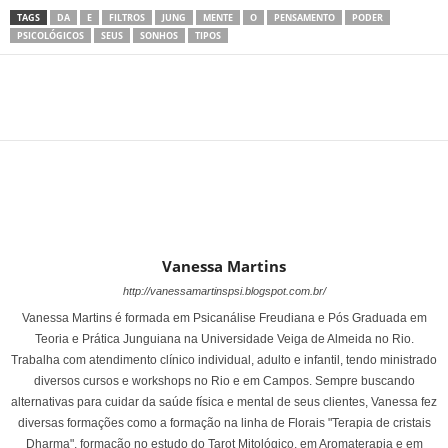
TAGS
DA
E
FILTROS
JUNG
MENTE
O
PENSAMENTO
PODER
PSICOLÓGICOS
SEUS
SONHOS
TIPOS
Share
Vanessa Martins
http://vanessamartinspsi.blogspot.com.br/
Vanessa Martins é formada em Psicanálise Freudiana e Pós Graduada em
Teoria e Prática Junguiana na Universidade Veiga de Almeida no Rio.
Trabalha com atendimento clínico individual, adulto e infantil, tendo ministrado
diversos cursos e workshops no Rio e em Campos. Sempre buscando
alternativas para cuidar da saúde física e mental de seus clientes, Vanessa fez
diversas formações como a formação na linha de Florais "Terapia de cristais
Dharma", formação no estudo do Tarot Mitológico, em Aromaterapia e em