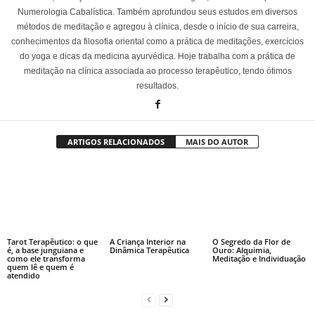
Numerologia Cabalística. Também aprofundou seus estudos em diversos
métodos de meditação e agregou à clínica, desde o início de sua carreira,
conhecimentos da filosofia oriental como a prática de meditações, exercícios
do yoga e dicas da medicina ayurvédica. Hoje trabalha com a prática de
meditação na clínica associada ao processo terapêutico, tendo ótimos
resultados.
ARTIGOS RELACIONADOS
MAIS DO AUTOR
Tarot Terapêutico: o que
A Criança Interior na
O Segredo da Flor de
é, a base junguiana e
Dinâmica Terapêutica
Ouro: Alquimia,
como ele transforma
Meditação e Individuação
quem lê e quem é
atendido