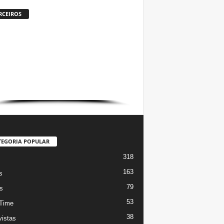
RCEIROS
TEGORIA POPULAR
318
s
163
s
79
s
53
Time
38
vistas