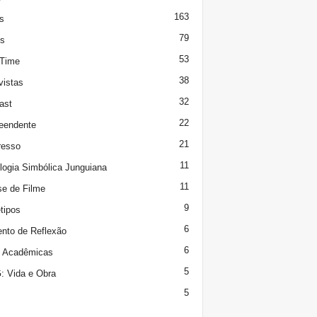
163
s
79
s
53
 Time
38
vistas
32
ast
22
eendente
21
resso
11
logia Simbólica Junguiana
11
se de Filme
9
tipos
6
to de Reflexão
6
s Acadêmicas
5
 Vida e Obra
5