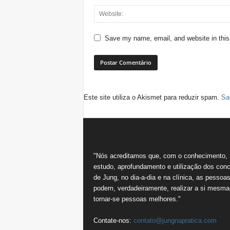
Save my name, email, and website in this
Este site utiliza o Akismet para reduzir spam.
Sa
"Nós acreditamos que, com o conhecimento,
estudo, aprofundamento e utilização dos conc
de Jung, no dia-a-dia e na clínica, as pessoa
podem, verdadeiramente, realizar a si mesma
tornar-se pessoas melhores."
Contate-nos:
contato@jungnapratica.com