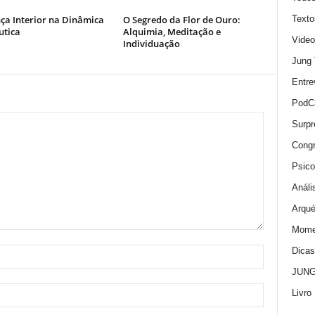
ça Interior na Dinâmica
O Segredo da Flor de Ouro:
Texto
utica
Alquimia, Meditação e
Video
Individuação
Jung
Entre
PodC
Surpr
Cong
Psico
Análi
Arqué
Momen
Dica
JUNG:
Livro