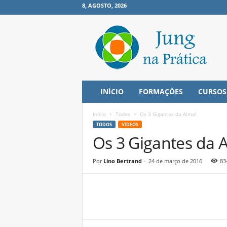
8, AGOSTO, 2026
J
u
n
g
n
a
P
INÍCIO
FORMAÇÕES
CURSOS
r
á
Início
Todos
Os 3 Gigantes da Alma!
t
TODOS
VIDEOS
i
Os 3 Gigantes da 
c
a
Por
Lino Bertrand
-
24 de março de 2016
83
Share