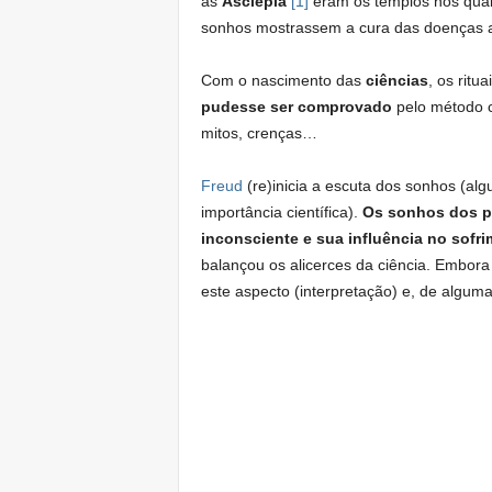
as
Asclepia
[1]
eram os templos nos qua
sonhos mostrassem a cura das doenças 
Com o nascimento das
ciências
, os ritu
pudesse ser comprovado
pelo método c
mitos, crenças…
Freud
(re)inicia a escuta dos sonhos (al
importância científica).
Os sonhos dos pa
inconsciente e sua influência no sof
balançou os alicerces da ciência. Embora
este aspecto (interpretação) e, de algum