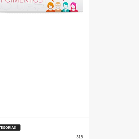
TEGORIAS
318
s