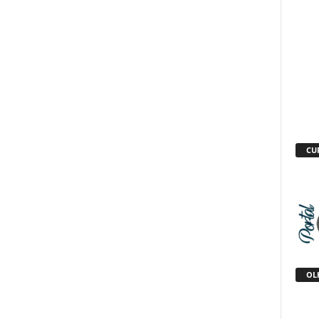
CU
OLH