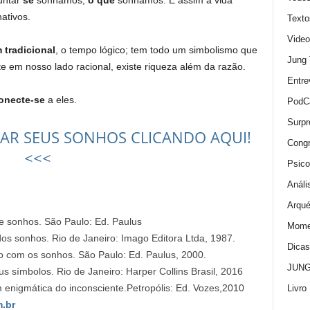
untar
se
sonhamos,
o que
sonhamos. E assim a vida
ativos.
Texto
Video
 tradicional
, o tempo lógico; tem todo um simbolismo que
Jung
e em nosso lado racional, existe riqueza além da razão.
Entre
onecte-se
a eles.
PodC
Surpr
AR SEUS SONHOS CLICANDO AQUI!
Cong
<<<
Psico
Análi
Arqué
e sonhos. São Paulo: Ed. Paulus
Momen
dos sonhos. Rio de Janeiro: Imago Editora Ltda, 1987.
Dica
o com os sonhos. São Paulo: Ed. Paulus, 2000.
JUNG:
 símbolos. Rio de Janeiro: Harper Collins Brasil, 2016
 enigmática do inconsciente.Petropólis: Ed. Vozes,2010
Livro
.br