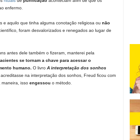
is
rituais
de
purificação
aconteciam afim de que os
ao enfermo.
ais e aquilo que tinha alguma conotação religiosa ou
não
ientífico, foram desvalorizados e renegados ao lugar de
guns antes dele também o fizeram, manterei pela
cientes se tornam a chave para acessar o
rimento humano.
O livro
A interpretação dos sonhos
 acreditasse na interpretação dos sonhos, Freud ficou com
a maneira, isso
engessou
o método.