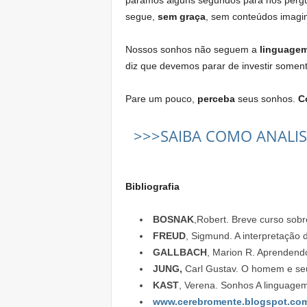
paramos alguns segundos para nos perg
segue,
sem graça
, sem conteúdos imagin
Nossos sonhos não seguem a
linguagem
diz que devemos parar de investir soment
Pare um pouco,
perceba
seus sonhos.
C
>>>SAIBA COMO ANALIS
Bibliografia
BOSNAK
,Robert. Breve curso sobr
FREUD
, Sigmund. A interpretação 
GALLBACH
, Marion R. Aprendend
JUNG,
Carl Gustav. O homem e seus
KAST
, Verena. Sonhos A linguagem
www.cerebromente.blogspot.com