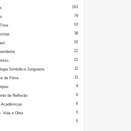
163
s
79
s
53
 Time
38
vistas
32
ast
22
eendente
21
resso
11
logia Simbólica Junguiana
11
se de Filme
9
tipos
6
to de Reflexão
6
s Acadêmicas
5
 Vida e Obra
5