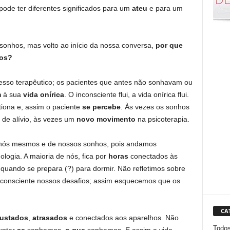
ode ter diferentes significados para um
ateu
e para um
sonhos, mas volto ao início da nossa conversa,
por que
os?
esso terapêutico; os pacientes que antes não sonhavam ou
m
à sua
vida onírica
. O inconsciente flui, a vida onírica flui.
tiona e, assim o paciente
se percebe
. Às vezes os sonhos
de alívio, às vezes um
novo movimento
na psicoterapia.
nós mesmos e de nossos sonhos, pois andamos
ologia. A maioria de nós, fica por
horas
conectados às
 quando se prepara (?) para dormir. Não refletimos sobre
nconsciente nossos desafios; assim esquecemos que os
CA
ustados
,
atrasados
e conectados aos aparelhos. Não
Todo