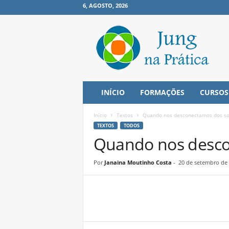
6, AGOSTO, 2026
J
u
n
g
n
a
P
INÍCIO
FORMAÇÕES
CURSOS
r
á
Início
Textos
Quando nos desconectamos dos s
t
TEXTOS
TODOS
i
Quando nos desco
c
a
Por
Janaina Moutinho Costa
-
20 de setembro de
Share