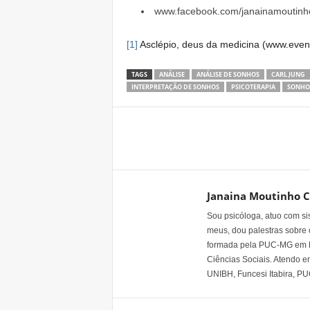
www.facebook.com/janainamoutinho2
[1]
Asclépio, deus da medicina (www.even
TAGS
ANÁLISE
ANÁLISE DE SONHOS
CARL JUNG
INTERPRETAÇÃO DE SONHOS
PSICOTERAPIA
SONHO
Share
Janaina Moutinho C
Sou psicóloga, atuo com si
meus, dou palestras sobre 
formada pela PUC-MG em P
Ciências Sociais. Atendo e
UNIBH, Funcesi Itabira, P