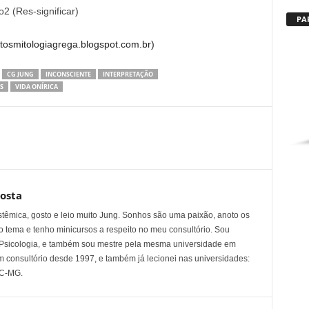
 (Res-significar)
PA
tosmitologiagrega.blogspot.com.br)
CG JUNG
INCONSCIENTE
INTERPRETAÇÃO
S
VIDA ONÍRICA
osta
stêmica, gosto e leio muito Jung. Sonhos são uma paixão, anoto os
o tema e tenho minicursos a respeito no meu consultório. Sou
sicologia, e também sou mestre pela mesma universidade em
m consultório desde 1997, e também já lecionei nas universidades:
UC-MG.