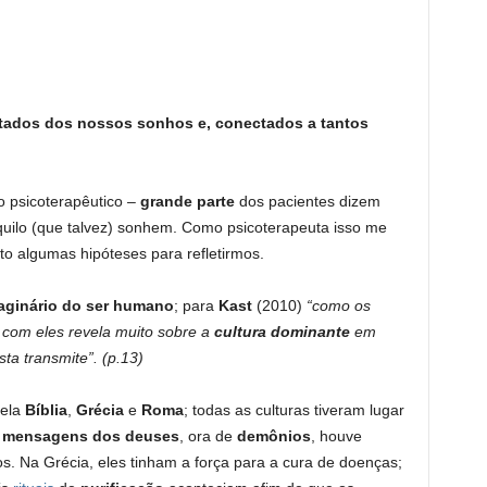
ados dos nossos sonhos e, conectados a tantos
o psicoterapêutico –
grande parte
dos pacientes dizem
ilo (que talvez) sonhem. Como psicoterapeuta isso me
o algumas hipóteses para refletirmos.
aginário do ser humano
; para
Kast
(2010)
“como os
com eles revela muito sobre a
cultura dominante
em
a transmite”. (p.13)
pela
Bíblia
,
Grécia
e
Roma
; todas as culturas tiveram lugar
o
mensagens dos deuses
, ora de
demônios
, houve
s. Na Grécia, eles tinham a força para a cura de doenças;