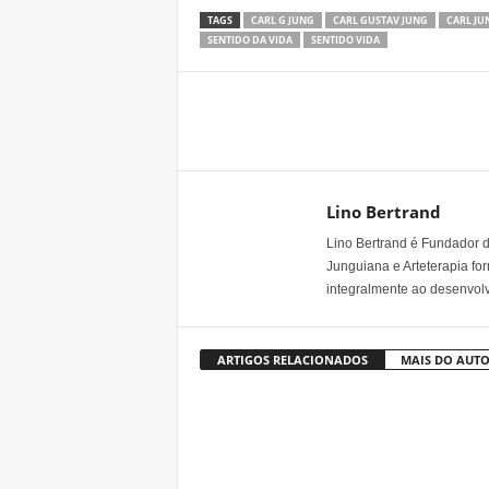
TAGS
CARL G JUNG
CARL GUSTAV JUNG
CARL JU
SENTIDO DA VIDA
SENTIDO VIDA
Share
Lino Bertrand
Lino Bertrand é Fundador do
Junguiana e Arteterapia fo
integralmente ao desenvo
ARTIGOS RELACIONADOS
MAIS DO AUT