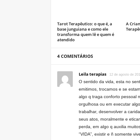
Tarot Terapêutico: o que é, a
A Crian
base junguiana e como ele
Terapê
transforma quem lê e quem é
atendido
4 COMENTÁRIOS
Leila terapias
12 de agosto de 20
O sentido da vida, esta no se
emitimos, trocamos e se estam
algo q traga conforto pessoal 
orgulhosa ou em executar algo
trabalhar, desenvolver a cari
seus atos, moralmente e etica
perda, em algo q auxilia muit
“VIDA”, existir e ñ somente vi