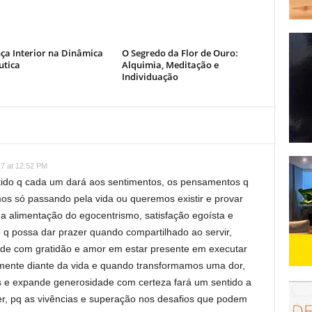
ça Interior na Dinâmica
O Segredo da Flor de Ouro:
utica
Alquimia, Meditação e
Individuação
17 at 12:52 PM
ntido q cada um dará aos sentimentos, os pensamentos q
os só passando pela vida ou queremos existir e provar
na alimentação do egocentrismo, satisfação egoísta e
 q possa dar prazer quando compartilhado ao servir,
dade com gratidão e amor em estar presente em executar
mente diante da vida e quando transformamos uma dor,
os e expande generosidade com certeza fará um sentido a
ver, pq as vivências e superação nos desafios que podem