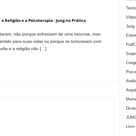
Texto
Video
, a Religião e a Psicoterapia - Jung na Prática
Jung
ltaram, não porque sofressem de uma neurose, mas
Entre
ntido para suas vidas ou porque se torturavam com
PodC
ofia e a religião não […]
Surpr
Cong
Psico
Análi
Arqué
Momen
Dica
JUNG:
Livro