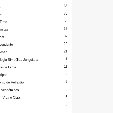
163
s
79
s
53
 Time
38
vistas
32
ast
22
eendente
21
resso
11
logia Simbólica Junguiana
11
se de Filme
9
tipos
6
to de Reflexão
6
s Acadêmicas
5
 Vida e Obra
5