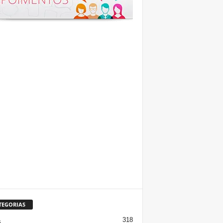
TEGORIAS
318
s