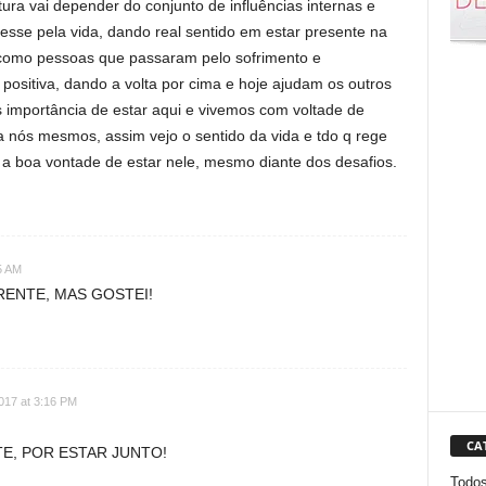
tura vai depender do conjunto de influências internas e
eresse pela vida, dando real sentido em estar presente na
 como pessoas que passaram pelo sofrimento e
positiva, dando a volta por cima e hoje ajudam os outros
importância de estar aqui e vivemos com voltade de
 a nós mesmos, assim vejo o sentido da vida e tdo q rege
 a boa vontade de estar nele, mesmo diante dos desafios.
5 AM
RENTE, MAS GOSTEI!
017 at 3:16 PM
CA
E, POR ESTAR JUNTO!
Todo