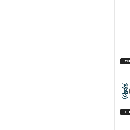
CU
OLH