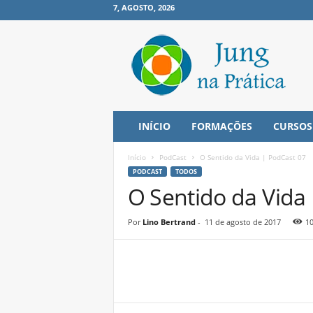
7, AGOSTO, 2026
J
u
n
g
n
a
P
INÍCIO
FORMAÇÕES
CURSOS
r
á
Início
PodCast
O Sentido da Vida | PodCast 07
t
PODCAST
TODOS
i
O Sentido da Vida
c
a
Por
Lino Bertrand
-
11 de agosto de 2017
1
Share