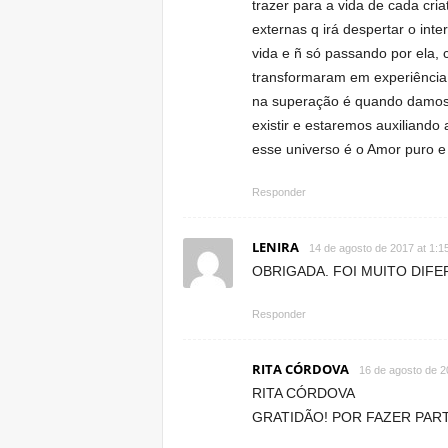
trazer para a vida de cada cria
externas q irá despertar o int
vida e ñ só passando por ela,
transformaram em experiência 
na superação é quando damos 
existir e estaremos auxiliando
esse universo é o Amor puro e
Responder
LENIRA
14 de agosto de 2017 at 1:1
OBRIGADA. FOI MUITO DIFE
Responder
RITA CÓRDOVA
16 de agosto de 2
RITA CÓRDOVA
GRATIDÃO! POR FAZER PART