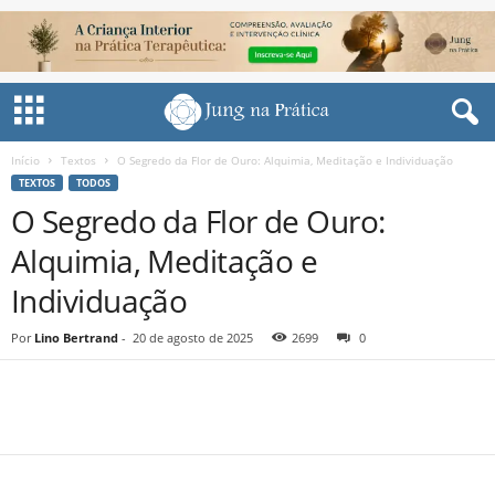
Início
Textos
O Segredo da Flor de Ouro: Alquimia, Meditação e Individuação
TEXTOS
TODOS
O Segredo da Flor de Ouro:
Alquimia, Meditação e
Individuação
Por
Lino Bertrand
-
20 de agosto de 2025
2699
0
Share