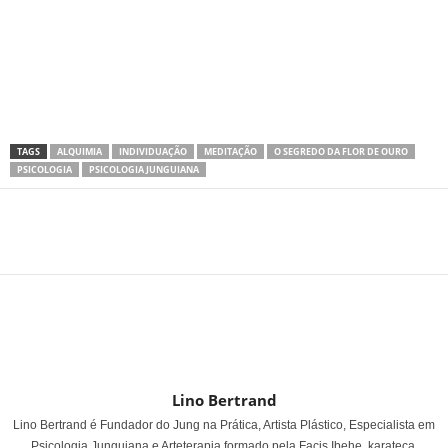
TAGS
ALQUIMIA
INDIVIDUAÇÃO
MEDITAÇÃO
O SEGREDO DA FLOR DE OURO
PSICOLOGIA
PSICOLOGIA JUNGUIANA
Share
Lino Bertrand
Lino Bertrand é Fundador do Jung na Prática, Artista Plástico, Especialista em
Psicologia Junguiana e Arteterapia formado pela Facis Ibehe, karateca,