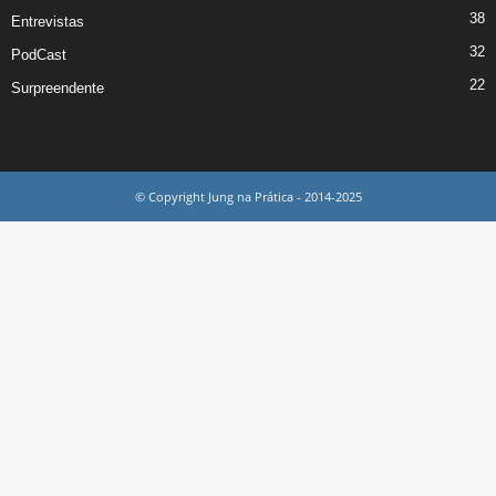
38
Entrevistas
32
PodCast
22
Surpreendente
© Copyright Jung na Prática - 2014-2025