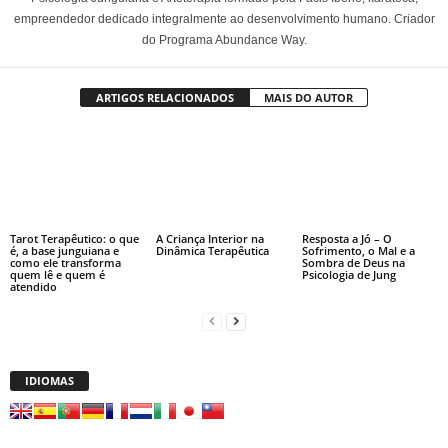
empreendedor dedicado integralmente ao desenvolvimento humano. Criador
do Programa Abundance Way.
ARTIGOS RELACIONADOS
MAIS DO AUTOR
Tarot Terapêutico: o que
A Criança Interior na
Resposta a Jó – O
é, a base junguiana e
Dinâmica Terapêutica
Sofrimento, o Mal e a
como ele transforma
Sombra de Deus na
quem lê e quem é
Psicologia de Jung
atendido
IDIOMAS