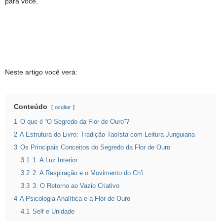
para você.
Neste artigo você verá:
Conteúdo
ocultar
1
O que é “O Segredo da Flor de Ouro”?
2
A Estrutura do Livro: Tradição Taoísta com Leitura Junguiana
3
Os Principais Conceitos do Segredo da Flor de Ouro
3.1
1. A Luz Interior
3.2
2. A Respiração e o Movimento do Ch’i
3.3
3. O Retorno ao Vazio Criativo
4
A Psicologia Analítica e a Flor de Ouro
4.1
Self e Unidade