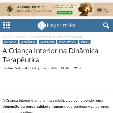
Início
A Criança
A Criança Interior na Dinâmica Terapêutica
A CRIANÇA
ARQUÉTIPOS
COMPLEXOS
INDIVIDUAÇÃO
TODOS
A Criança Interior na Dinâmica
Terapêutica
Por
Lino Bertrand
-
14 de junho de 2026
460
0
Share
A Criança Interior é uma forma simbólica de compreender uma
dimensão da personalidade humana
que continua viva ao longo
de toda a existência.