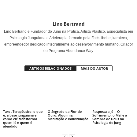
Lino Bertrand
Lino Bertrand é Fundador do Jung na Prática, Artista Plástico, Especialista em
Psicologia Junguiana e Arteterapia formado pela Facis Ibehe, karateca,
empreendedor dedicado integralmente ao desenvolvimento humano. Criador
do Programa Abundance Way.
ARTIGOS RELACIONADOS
MAIS DO AUTOR
Tarot Terapêutico: o que
O Segredo da Flor de
Resposta a Jó – O
é, a base junguiana e
Ouro: Alquimia,
Sofrimento, o Mal e a
como ele transforma
Meditação e Individuação
Sombra de Deus na
quem lê e quem é
Psicologia de Jung
atendido