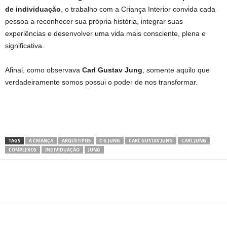
de individuação
, o trabalho com a Criança Interior convida cada
pessoa a reconhecer sua própria história, integrar suas
experiências e desenvolver uma vida mais consciente, plena e
significativa.
Afinal, como observava
Carl Gustav Jung
, somente aquilo que
verdadeiramente somos possui o poder de nos transformar.
TAGS
A CRIANÇA
ARQUETIPOS
C G JUNG
CARL GUSTAV JUNG
CARL JUNG
COMPLEXOS
INDIVIDUAÇÃO
JUNG
Share