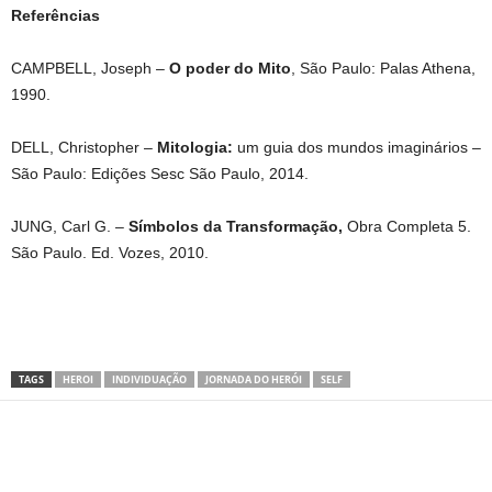
Referências
CAMPBELL, Joseph –
O poder do Mito
, São Paulo: Palas Athena,
1990.
DELL, Christopher –
Mitologia:
um guia dos mundos imaginários –
São Paulo: Edições Sesc São Paulo, 2014.
JUNG, Carl G. –
Símbolos da Transformação,
Obra Completa 5.
São Paulo. Ed. Vozes, 2010.
TAGS
HEROI
INDIVIDUAÇÃO
JORNADA DO HERÓI
SELF
Share