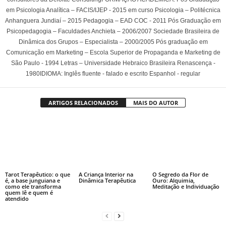
em Psicologia Analítica – FACIS/IJEP - 2015 em curso Psicologia – Politécnica
Anhanguera Jundiaí – 2015 Pedagogia – EAD COC - 2011 Pós Graduação em
Psicopedagogia – Faculdades Anchieta – 2006/2007 Sociedade Brasileira de
Dinâmica dos Grupos – Especialista – 2000/2005 Pós graduação em
Comunicação em Marketing – Escola Superior de Propaganda e Marketing de
São Paulo - 1994 Letras – Universidade Hebraico Brasileira Renascença -
1980IDIOMA: Inglês fluente - falado e escrito Espanhol - regular
ARTIGOS RELACIONADOS
MAIS DO AUTOR
Tarot Terapêutico: o que
A Criança Interior na
O Segredo da Flor de
é, a base junguiana e
Dinâmica Terapêutica
Ouro: Alquimia,
como ele transforma
Meditação e Individuação
quem lê e quem é
atendido