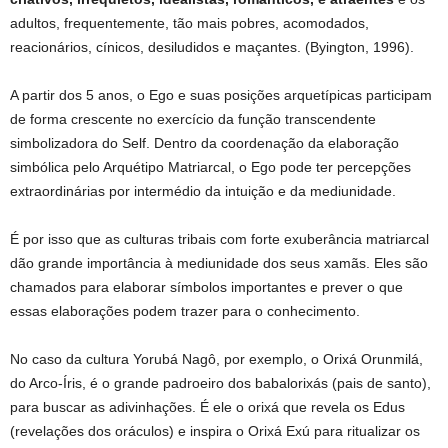
adultos, frequentemente, tão mais pobres, acomodados,
reacionários, cínicos, desiludidos e maçantes. (Byington, 1996).
A partir dos 5 anos, o Ego e suas posições arquetípicas participam
de forma crescente no exercício da função transcendente
simbolizadora do Self. Dentro da coordenação da elaboração
simbólica pelo Arquétipo Matriarcal, o Ego pode ter percepções
extraordinárias por intermédio da intuição e da mediunidade.
É por isso que as culturas tribais com forte exuberância matriarcal
dão grande importância à mediunidade dos seus xamãs. Eles são
chamados para elaborar símbolos importantes e prever o que
essas elaborações podem trazer para o conhecimento.
No caso da cultura Yorubá Nagô, por exemplo, o Orixá Orunmilá,
do Arco-Íris, é o grande padroeiro dos babalorixás (pais de santo),
para buscar as adivinhações. É ele o orixá que revela os Edus
(revelações dos oráculos) e inspira o Orixá Exú para ritualizar os