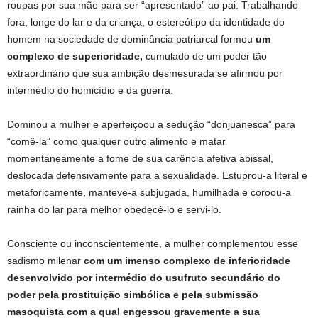
roupas por sua mãe para ser “apresentado” ao pai. Trabalhando
fora, longe do lar e da criança, o estereótipo da identidade do
homem na sociedade de dominância patriarcal formou
um
complexo de
superioridade,
cumulado de um poder tão
extraordinário que sua ambição desmesurada se afirmou por
intermédio do homicídio e da guerra.
Dominou a mulher e aperfeiçoou a sedução “donjuanesca” para
“comê-la” como qualquer outro alimento e matar
momentaneamente a fome de sua carência afetiva abissal,
deslocada defensivamente para a sexualidade. Estuprou-a literal e
metaforicamente, manteve-a subjugada, humilhada e coroou-a
rainha do lar para melhor obedecê-lo e servi-lo.
Consciente ou inconscientemente, a mulher complementou esse
sadismo milenar
com um imenso
complexo de inferioridade
desenvolvido por intermédio do usufruto secundário do
poder pela prostituição simbólica e pela submissão
masoquista com a qual engessou gravemente a sua