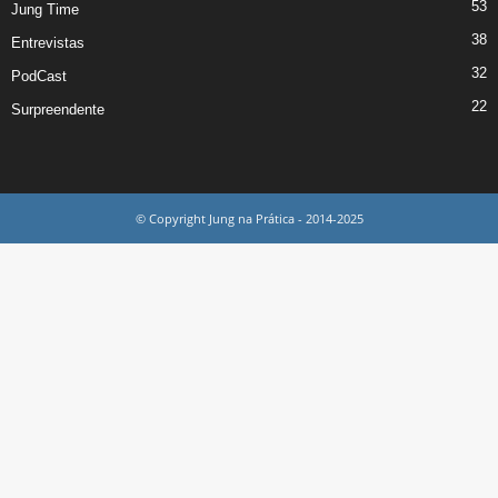
53
Jung Time
38
Entrevistas
32
PodCast
22
Surpreendente
© Copyright Jung na Prática - 2014-2025