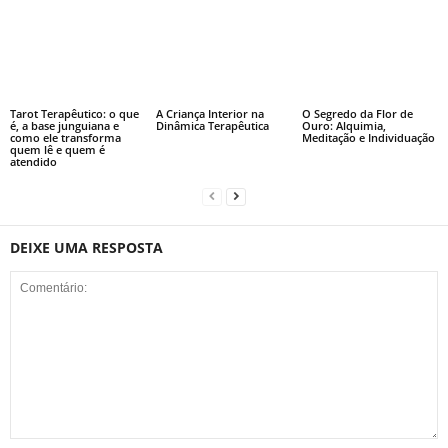
Tarot Terapêutico: o que
A Criança Interior na
O Segredo da Flor de
é, a base junguiana e
Dinâmica Terapêutica
Ouro: Alquimia,
como ele transforma
Meditação e Individuação
quem lê e quem é
atendido
DEIXE UMA RESPOSTA