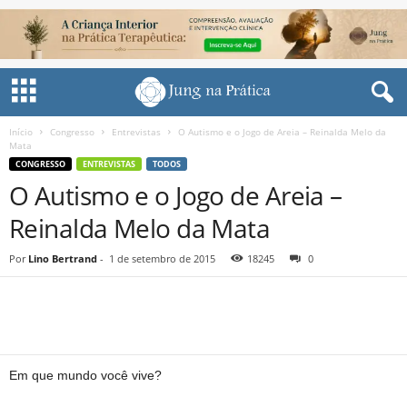
Início
Congresso
Entrevistas
O Autismo e o Jogo de Areia – Reinalda Melo da
Mata
CONGRESSO
ENTREVISTAS
TODOS
O Autismo e o Jogo de Areia –
Reinalda Melo da Mata
Por
Lino Bertrand
-
1 de setembro de 2015
18245
0
Share
Em que mundo você vive?