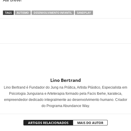
Até breve!
TAGS
AUTISMO
DESENVOLVIMENTO INFANTIL
SANDPLAY
Share
Lino Bertrand
Lino Bertrand é Fundador do Jung na Prática, Artista Plástico, Especialista em
Psicologia Junguiana e Arteterapia formado pela Facis Ibehe, karateca,
empreendedor dedicado integralmente ao desenvolvimento humano. Criador
do Programa Abundance Way.
ARTIGOS RELACIONADOS
MAIS DO AUTOR