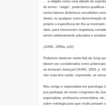
… a religião como uma atitude do espírit
do termo: “religio”, poderíamos qualific
certos fatores dinâmicos concebidos como 
ideais, ou qualquer outra denominação d
próprio a experiência ter-lhe-ia mostrad
úteis, para merecerem respeitosa conside
serem piedosamente adorados e amados
(JUNG, 1999a, p10)
Podemos observar nesta fala de Jung que
devem ser considerados como potenciais 
se tornaram doenças”(JUNG, 2003, p. 43), 
não mais tem vazão, expressão, se soma
Meu amigo e especialista em psicologia 
pra participar do nosso congresso de Jun
especialista, professora universitária, et
sobre mitologia para que vocês possam s