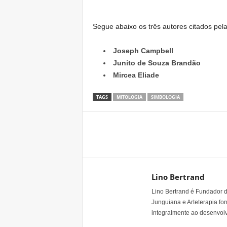
Segue abaixo os três autores citados pel
Joseph Campbell
Junito de Souza Brandão
Mircea Eliade
TAGS
MITOLOGIA
SIMBOLOGIA
Share
Lino Bertrand
Lino Bertrand é Fundador do
Junguiana e Arteterapia fo
integralmente ao desenvo