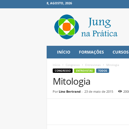
8, AGOSTO, 2026
J
u
n
g
n
a
P
INÍCIO
FORMAÇÕES
CURSOS
r
á
Início
Congresso
Entrevistas
Mitologia
t
CONGRESSO
ENTREVISTAS
TODOS
i
Mitologia
c
a
Por
Lino Bertrand
-
23 de maio de 2015
200
Share