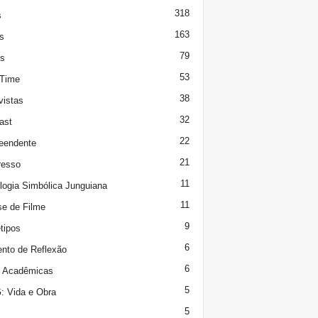
318
s
163
s
79
s
53
 Time
38
vistas
32
ast
22
eendente
21
resso
11
logia Simbólica Junguiana
11
se de Filme
9
tipos
6
to de Reflexão
6
s Acadêmicas
5
 Vida e Obra
5