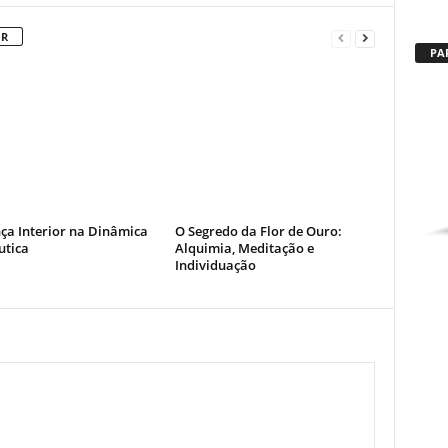
OR
PA
ça Interior na Dinâmica
O Segredo da Flor de Ouro:
utica
Alquimia, Meditação e
Individuação