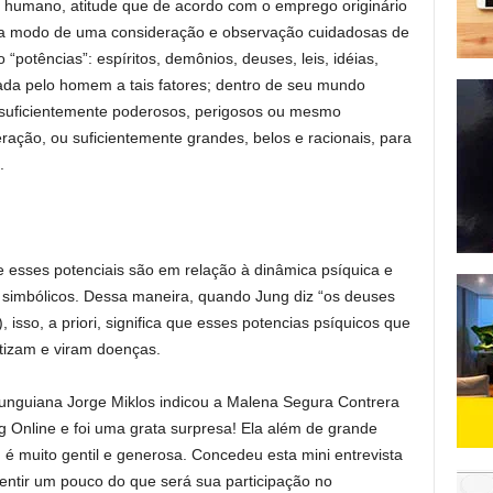
o humano, atitude que de acordo com o emprego originário
ar a modo de uma consideração e observação cuidadosas de
“potências”: espíritos, demônios, deuses, leis, idéias,
ada pelo homem a tais fatores; dentro de seu mundo
o suficientemente poderosos, perigosos ou mesmo
ração, ou suficientemente grandes, belos e racionais, para
.
 esses potenciais são em relação à dinâmica psíquica e
simbólicos. Dessa maneira, quando Jung diz “os deuses
isso, a priori, significa que esses potencias psíquicos que
tizam e viram doenças.
Junguiana Jorge Miklos indicou a Malena Segura Contrera
g Online e foi uma grata surpresa! Ela além de grande
c., é muito gentil e generosa. Concedeu esta mini entrevista
entir um pouco do que será sua participação no