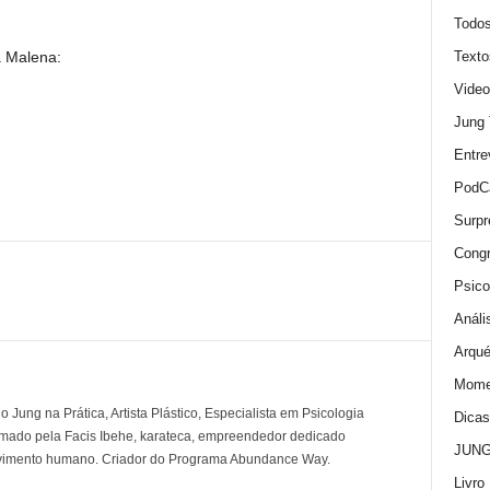
Todo
Texto
a Malena:
Video
Jung
Entre
PodC
Surpr
Cong
Psico
Análi
Arqué
Momen
 Jung na Prática, Artista Plástico, Especialista em Psicologia
Dica
rmado pela Facis Ibehe, karateca, empreendedor dedicado
JUNG:
lvimento humano. Criador do Programa Abundance Way.
Livro