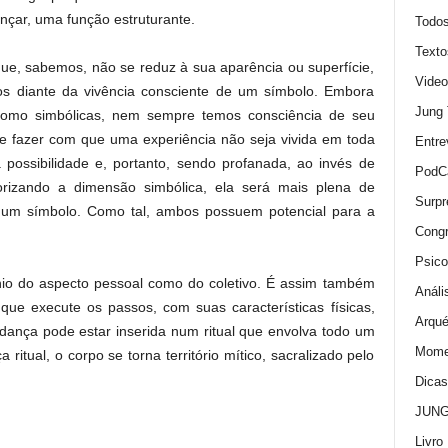
nçar, uma função estruturante.
Todo
Texto
ue, sabemos, não se reduz à sua aparência ou superfície,
Video
s diante da vivência consciente de um símbolo. Embora
Jung
 como simbólicas, nem sempre temos consciência de seu
ode fazer com que uma experiência não seja vivida em toda
Entre
possibilidade e, portanto, sendo profanada, ao invés de
PodC
orizando a dimensão simbólica, ela será mais plena de
Surpr
 um símbolo. Como tal, ambos possuem potencial para a
Cong
Psico
io do aspecto pessoal como do coletivo. É assim também
Análi
ue execute os passos, com suas características físicas,
Arqué
a dança pode estar inserida num ritual que envolva todo um
Momen
tual, o corpo se torna território mítico, sacralizado pelo
Dica
JUNG:
Livro