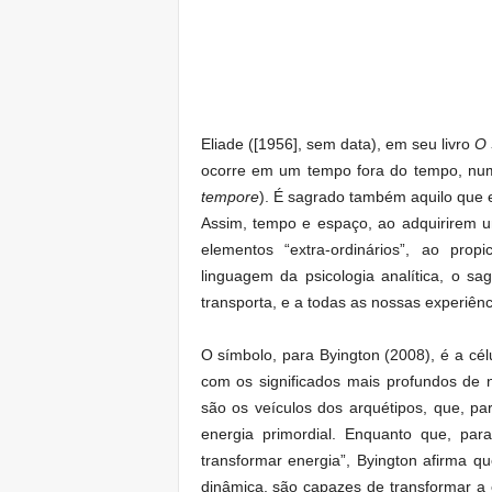
Eliade ([1956], sem data), em seu livro
O 
ocorre em um tempo fora do tempo, num
tempore
). É sagrado também aquilo que
Assim, tempo e espaço, ao adquirirem u
elementos “extra-ordinários”, ao prop
linguagem da psicologia analítica, o sa
transporta, e a todas as nossas experiênc
O símbolo, para Byington (2008), é a cé
com os significados mais profundos de 
são os veículos dos arquétipos, que, p
energia primordial. Enquanto que, pa
transformar energia”, Byington afirma q
dinâmica, são capazes de transformar a e