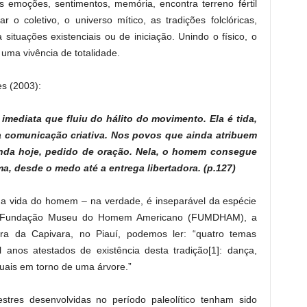
s emoções, sentimentos, memória, encontra terreno fértil
 o coletivo, o universo mítico, as tradições folclóricas,
a situações existenciais ou de iniciação. Unindo o físico, o
 uma vivência de totalidade.
s (2003):
imediata que fluiu do hálito do movimento. Ela é tida,
 comunicação criativa. Nos povos que ainda atribuem
ainda hoje, pedido de oração. Nela, o homem consegue
ma, desde o medo até a entrega libertadora. (p.127)
 da vida do homem – na verdade, é inseparável da espécie
 Fundação Museu do Homem Americano (FUMDHAM), a
rra da Capivara, no Piauí, podemos ler: “quatro temas
l anos atestados de existência desta tradição[1]: dança,
tuais em torno de uma árvore.”
stres desenvolvidas no período paleolítico tenham sido