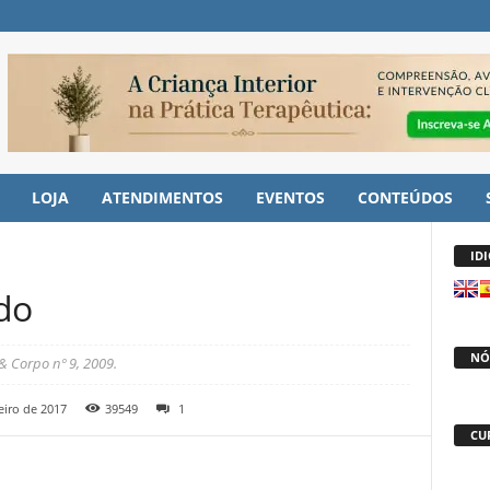
LOJA
ATENDIMENTOS
EVENTOS
CONTEÚDOS
ID
do
NÓ
& Corpo nº 9, 2009.
eiro de 2017
39549
1
CU