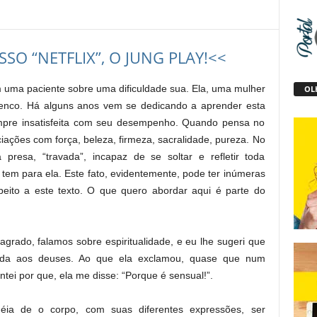
SO “NETFLIX”, O JUNG PLAY!<<
 uma paciente sobre uma dificuldade sua. Ela, uma mulher
OLH
menco. Há alguns anos vem se dedicando a aprender esta
mpre insatisfeita com seu desempenho. Quando pensa no
iações com força, beleza, firmeza, sacralidade, pureza. No
 presa, “travada”, incapaz de se soltar e refletir toda
 tem para ela. Este fato, evidentemente, pode ter inúmeras
peito a este texto. O que quero abordar aqui é parte do
grado, falamos sobre espiritualidade, e eu lhe sugeri que
nda aos deuses. Ao que ela exclamou, quase que num
tei por que, ela me disse: “Porque é sensual!”.
éia de o corpo, com suas diferentes expressões, ser