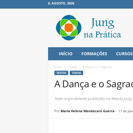
6, AGOSTO, 2026
J
u
n
g
n
a
P
INÍCIO
FORMAÇÕES
CURSOS
r
á
Início
Textos
A Dança e o Sagrado
t
TEXTOS
TODOS
i
A Dança e o Sagra
c
a
Texto originalmente publicado na Revista Jung 
Por
Maria Helena Mandacarú Guerra
-
11 de jan