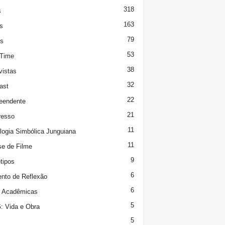
318
s
163
s
79
s
53
 Time
38
vistas
32
ast
22
eendente
21
resso
11
logia Simbólica Junguiana
11
se de Filme
9
tipos
6
to de Reflexão
6
s Acadêmicas
5
 Vida e Obra
5