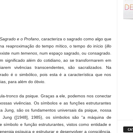
Sagrado e o Profano
, caracteriza o sagrado como algo que
a reaproximação do tempo mítico, o tempo do início (
illo
 existe num
temenos
, num espaço sagrado, ou consagrado.
m significado além do cotidiano, ao se transformarem em
iciarem vivências transcendentes, são sacralizados. Na
grado é o simbólico, pois esta é a característica que nos
ias, para além do óbvio.
lula-tronco da psique. Graças a ele, podemos nos conectar
nossas vivências. Os símbolos e as funções estruturantes
ara Jung, são os fundamentos universais da psique, nossa
ra Jung ([1948], 1985), os símbolos são “a máquina de
ue símbolo e função estruturantes, vistos como entidade e
CA
nergia psíquica e estruturar e desenvolver a consciência.