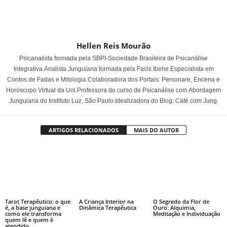
Hellen Reis Mourão
Psicanalista formada pela SBPI-Sociedade Brasileira de Psicanálise
Integrativa.Analista Junguiana formada pela Facis Ibehe.Especialista em
Contos de Fadas e Mitologia.Colaboradora dos Portais: Personare, Encena e
Horóscopo Virtual da Uol.Professora do curso de Psicanálise com Abordagem
Junguiana do Instituto Luz, São Paulo.Idealizadora do Blog: Café com Jung.
ARTIGOS RELACIONADOS
MAIS DO AUTOR
Tarot Terapêutico: o que
A Criança Interior na
O Segredo da Flor de
é, a base junguiana e
Dinâmica Terapêutica
Ouro: Alquimia,
como ele transforma
Meditação e Individuação
quem lê e quem é
atendido