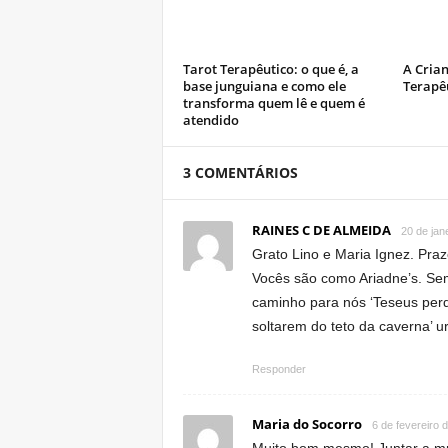
Tarot Terapêutico: o que é, a
A Crian
base junguiana e como ele
Terapê
transforma quem lê e quem é
atendido
3 COMENTÁRIOS
RAINES C DE ALMEIDA
20 de jan
Grato Lino e Maria Ignez. Pra
Vocês são como Ariadne’s. Sem
caminho para nós ‘Teseus perd
soltarem do teto da caverna’ 
Responder
Maria do Socorro
6 de fevereiro 