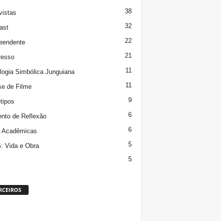
38
vistas
32
ast
22
eendente
21
resso
11
logia Simbólica Junguiana
11
se de Filme
9
tipos
6
to de Reflexão
6
s Acadêmicas
5
 Vida e Obra
5
RCEIROS