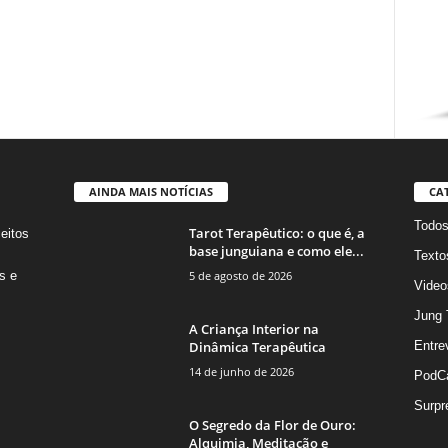
AINDA MAIS NOTÍCIAS
CA
Todo
Tarot Terapêutico: o que é, a
eitos
base junguiana e como ele...
s
Texto
5 de agosto de 2026
s e
Video
Jung 
A Criança Interior na
Dinâmica Terapêutica
Entre
14 de junho de 2026
PodC
Surpr
O Segredo da Flor de Ouro:
Alquimia, Meditação e