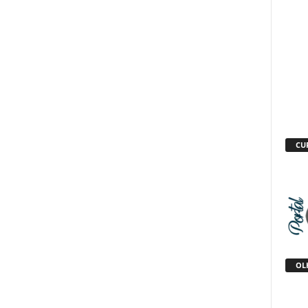
CU
OLH