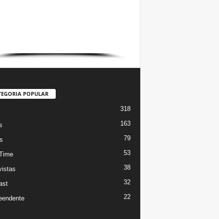
TEGORIA POPULAR
318
s
163
s
79
s
53
Time
38
vistas
32
ast
22
eendente