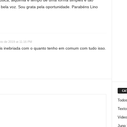
sica, alquimia e tempo de uma forma simples e tão
 bela voz. Sou grata pela oportunidade. Parabéns Lino
to de 2019 at 11:16 PM
is inebriada com o quanto tenho em comum com tudo isso.
CA
Todo
Texto
Video
Jung