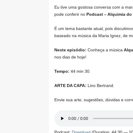
Eu tive uma gostosa conversa com a mar
pode conferir no
Podcast – Alquimia do
É um tema bastante atual, pois discutimo
baseado na música da Maria Ignez, de 
Neste episódio:
Conheça a música
Alq
nos dias de hoje!
Tempo:
44 min 30.
ARTE DA CAPA:
Lino Bertrand.
Envie sua arte, sugestões, dúvidas e cor
Podcast:
Download
(Duration: 44:30 — 1