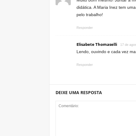
Muito bom mesmo! Juntar a mú
didática. A Maria Inez tem uma
pelo trabalho!
Responder
Elisabete Thomaselli
17 de agos
Lendo, ouvindo e cada vez ma
Responder
DEIXE UMA RESPOSTA