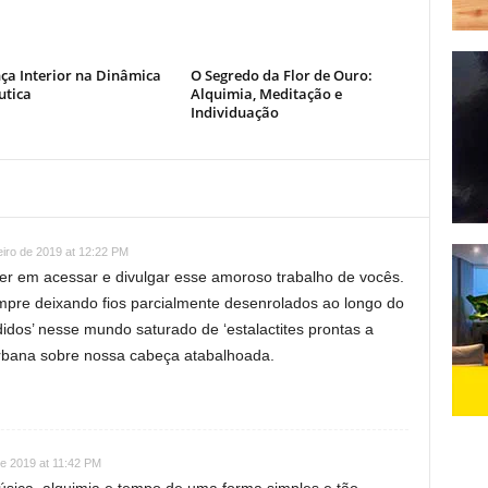
ça Interior na Dinâmica
O Segredo da Flor de Ouro:
utica
Alquimia, Meditação e
Individuação
eiro de 2019 at 12:22 PM
zer em acessar e divulgar esse amoroso trabalho de vocês.
pre deixando fios parcialmente desenrolados ao longo do
idos’ nesse mundo saturado de ‘estalactites prontas a
urbana sobre nossa cabeça atabalhoada.
de 2019 at 11:42 PM