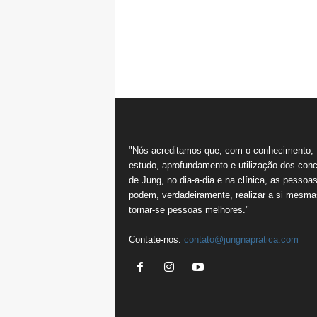
"Nós acreditamos que, com o conhecimento,
estudo, aprofundamento e utilização dos conc
de Jung, no dia-a-dia e na clínica, as pessoa
podem, verdadeiramente, realizar a si mesma
tornar-se pessoas melhores."
Contate-nos:
contato@jungnapratica.com