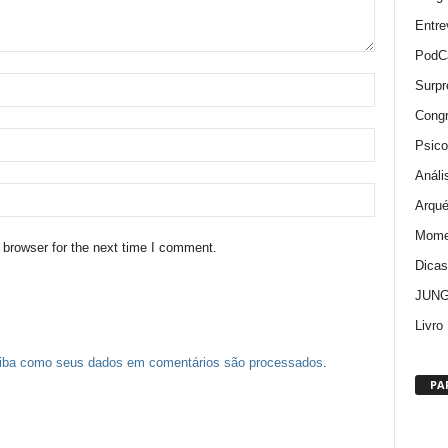
Entre
PodC
Surpr
Cong
Psico
Análi
Arqué
Momen
 browser for the next time I comment.
Dica
JUNG:
Livro
iba como seus dados em comentários são processados
.
PA