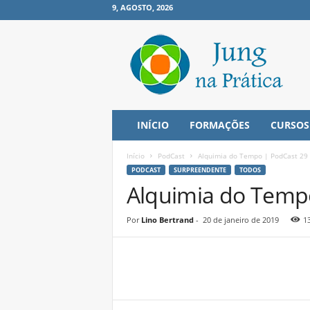
9, AGOSTO, 2026
J
u
n
g
n
a
P
INÍCIO
FORMAÇÕES
CURSOS
r
á
Início
PodCast
Alquimia do Tempo | PodCast 29
t
PODCAST
SURPREENDENTE
TODOS
i
Alquimia do Temp
c
a
Por
Lino Bertrand
-
20 de janeiro de 2019
1
Share