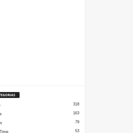
TEGORIAS
318
s
163
s
79
s
53
 Time