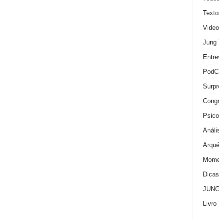
Texto
Video
Jung
Entre
PodC
Surpr
Cong
Psico
Análi
Arqué
Momen
Dica
JUNG:
Livro