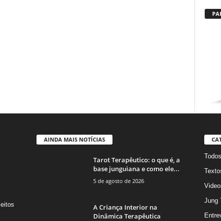
PA
AINDA MAIS NOTÍCIAS
CA
Todo
Tarot Terapêutico: o que é, a
base junguiana e como ele...
Texto
5 de agosto de 2026
Video
Jung 
eitos
A Criança Interior na
s
Dinâmica Terapêutica
Entre