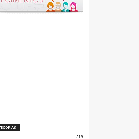
TEGORIAS
318
s