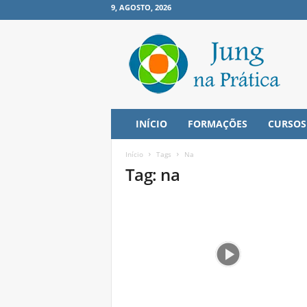
9, AGOSTO, 2026
J
u
n
g
n
a
P
INÍCIO
FORMAÇÕES
CURSOS
r
á
Início
Tags
Na
t
Tag: na
i
c
a