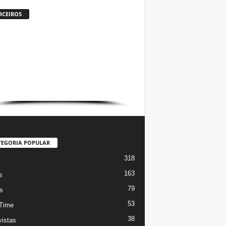
RCEIROS
TEGORIA POPULAR
318
s
163
s
79
s
53
Time
38
vistas