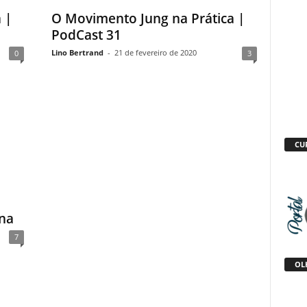
 |
O Movimento Jung na Prática |
PodCast 31
Lino Bertrand
-
21 de fevereiro de 2020
0
3
CU
ana
7
OLH