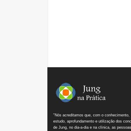
"Nós acreditamos que, com o conhecimento,
estudo, aprofundamento e utilização dos conc
de Jung, no dia-a-dia e na clínica, as pessoa