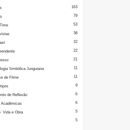
163
s
79
s
53
 Time
38
vistas
32
ast
22
eendente
21
resso
11
logia Simbólica Junguiana
11
se de Filme
9
tipos
6
to de Reflexão
6
s Acadêmicas
5
 Vida e Obra
5