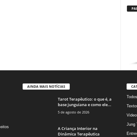
PA
AINDA MAIS NOTÍCIAS
CA
Todo
Tarot Terapêutico: o que é, a
base junguiana e como ele...
Texto
5 de agosto de 2026
Video
Jung 
eitos
A Criança Interior na
s
Dinâmica Terapêutica
Entre