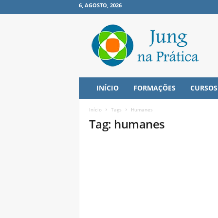
6, AGOSTO, 2026
J
u
n
g
n
a
P
INÍCIO
FORMAÇÕES
CURSOS
r
á
Início
Tags
Humanes
t
Tag: humanes
i
c
a