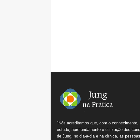
"Nós acreditamos que, com o conhecimento,
estudo, aprofundamento e utilização dos conc
de Jung, no dia-a-dia e na clínica, as pessoa