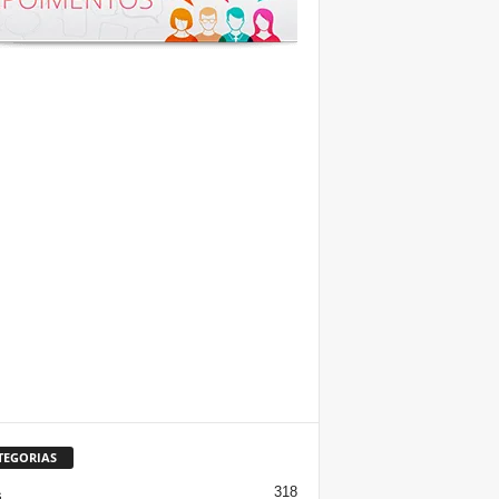
TEGORIAS
318
s