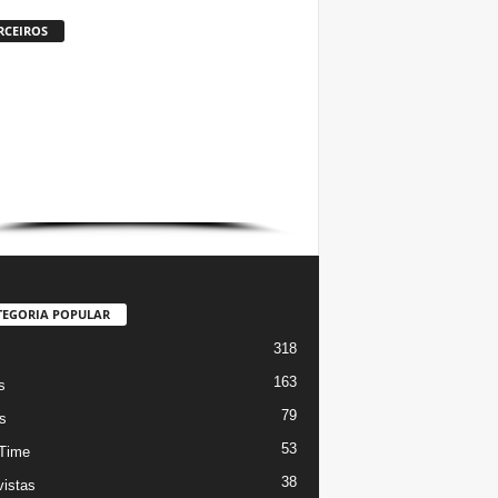
RCEIROS
TEGORIA POPULAR
318
s
163
s
79
s
53
Time
38
vistas