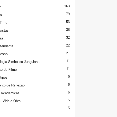
163
s
79
s
53
 Time
38
vistas
32
ast
22
eendente
21
resso
11
logia Simbólica Junguiana
11
se de Filme
9
tipos
6
to de Reflexão
6
s Acadêmicas
5
 Vida e Obra
5