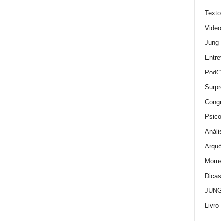
Texto
Video
Jung
Entre
PodC
Surpr
Cong
Psico
Análi
Arqué
Momen
Dica
JUNG:
Livro