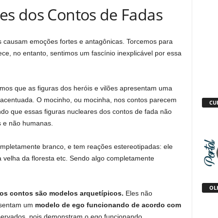
ões dos Contos de Fadas
s causam emoções fortes e antagônicas. Torcemos para
ce, no entanto, sentimos um fascínio inexplicável por essa
os que as figuras dos heróis e vilões apresentam uma
 acentuada. O mocinho, ou mocinha, nos contos parecem
CU
ndo que essas figuras nucleares dos contos de fada não
s e não humanas.
ompletamente branco, e tem reações estereotipadas: ele
 velha da floresta etc. Sendo algo completamente
OLH
nos contos são modelos arquetípicos.
Eles não
esentam um
modelo de ego funcionando de acordo com
ervados, pois demonstram o ego funcionando