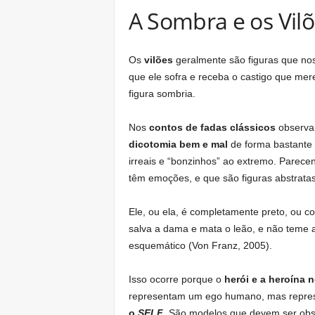
A Sombra e os Vil
Os
vilões
geralmente são figuras que no
que ele sofra e receba o castigo que mere
figura sombria.
Nos
contos de fadas clássicos
observam
dicotomia bem e mal
de forma bastante
irreais e “bonzinhos” ao extremo. Parece
têm emoções, e que são figuras abstrata
Ele, ou ela, é completamente preto, ou c
salva a dama e mata o leão, e não teme a
esquemático (Von Franz, 2005).
Isso ocorre porque o
herói e a heroína 
representam um ego humano, mas repr
o
SELF
. São modelos que devem ser obs