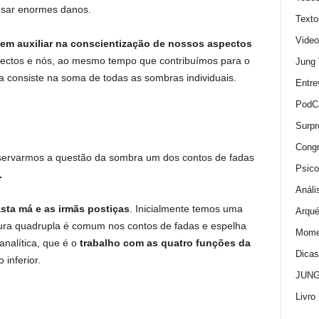
usar enormes danos.
Texto
Video
em auxiliar na conscientização de nossos aspectos
pectos e nós, ao mesmo tempo que contribuímos para o
Jung
ta consiste na soma de todas as sombras individuais.
Entre
PodC
Surpr
Cong
servarmos a questão da sombra um dos contos de fadas
Psico
.
Análi
sta má e as irmãs postiças
. Inicialmente temos uma
Arqué
tura quadrupla é comum nos contos de fadas e espelha
Momen
nalítica, que é o
trabalho com as quatro funções da
Dica
inferior.
JUNG:
Livro