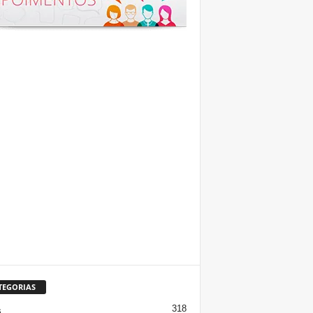
TEGORIAS
318
s