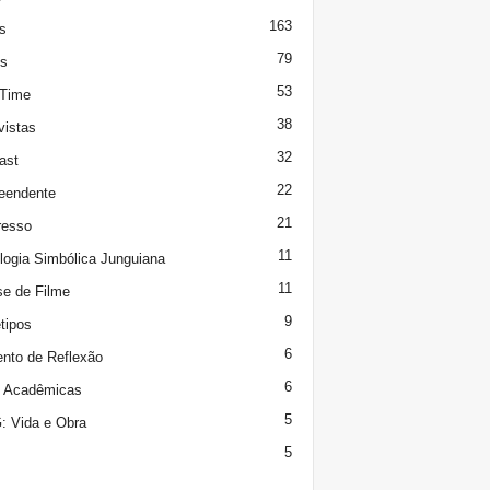
163
s
79
s
53
 Time
38
vistas
32
ast
22
eendente
21
resso
11
logia Simbólica Junguiana
11
se de Filme
9
tipos
6
to de Reflexão
6
s Acadêmicas
5
 Vida e Obra
5