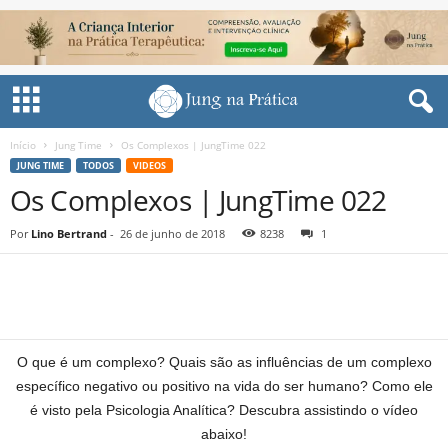
Início
Jung Time
Os Complexos | JungTime 022
JUNG TIME
TODOS
VIDEOS
Os Complexos | JungTime 022
Por
Lino Bertrand
-
26 de junho de 2018
8238
1
Share
O que é um complexo? Quais são as influências de um complexo
específico negativo ou positivo na vida do ser humano? Como ele
é visto pela Psicologia Analítica? Descubra assistindo o vídeo
abaixo!