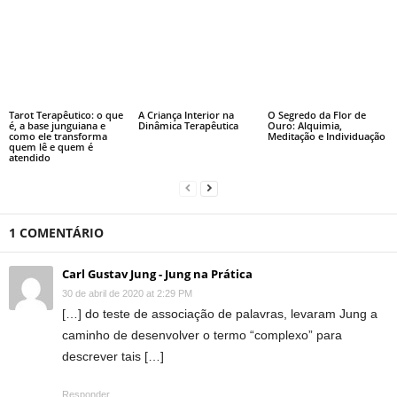
Tarot Terapêutico: o que
A Criança Interior na
O Segredo da Flor de
é, a base junguiana e
Dinâmica Terapêutica
Ouro: Alquimia,
como ele transforma
Meditação e Individuação
quem lê e quem é
atendido
1 COMENTÁRIO
Carl Gustav Jung - Jung na Prática
30 de abril de 2020 at 2:29 PM
[…] do teste de associação de palavras, levaram Jung a
caminho de desenvolver o termo “complexo” para
descrever tais […]
Responder