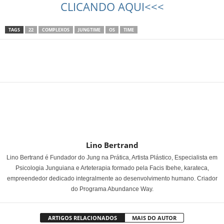
CLICANDO AQUI<<<
TAGS
22
COMPLEXOS
JUNGTIME
OS
TIME
Share
Lino Bertrand
Lino Bertrand é Fundador do Jung na Prática, Artista Plástico, Especialista em
Psicologia Junguiana e Arteterapia formado pela Facis Ibehe, karateca,
empreendedor dedicado integralmente ao desenvolvimento humano. Criador
do Programa Abundance Way.
ARTIGOS RELACIONADOS
MAIS DO AUTOR