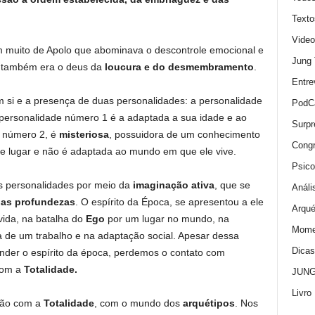
Texto
Video
em muito de Apolo que abominava o descontrole emocional e
Jung
ho também era o deus da
loucura e do desmembramento
.
Entre
si e a presença de duas personalidades: a personalidade
PodC
personalidade número 1 é a adaptada a sua idade e ao
Surpr
e número 2, é
misteriosa
, possuidora de um conhecimento
Cong
e lugar e não é adaptada ao mundo em que ele vive.
Psico
s personalidades por meio da
imaginação ativa
, que se
Análi
das profundezas
. O espírito da Época
,
se apresentou a ele
Arqué
vida, na batalha do
Ego
por um lugar no mundo, na
Momen
a de um trabalho e na adaptação social. Apesar dessa
Dica
ender o espírito da época, perdemos o contato com
 com a
Totalidade
.
JUNG:
Livro
xão com a
Totalidade
, com o mundo dos
arquétipos
. Nos