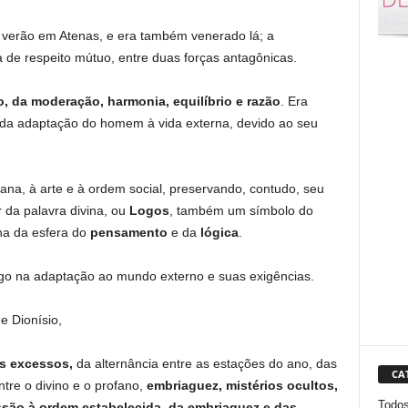
o verão em Atenas, e era também venerado lá; a
de respeito mútuo, entre duas forças antagônicas.
o, da moderação, harmonia, equilíbrio e razão
. Era
 da adaptação do homem à vida externa, devido ao seu
diana, à arte e à ordem social, preservando, contudo, seu
r da palavra divina, ou
Logos
, também um símbolo do
nha da esfera do
pensamento
e da
lógica
.
ego na adaptação ao mundo externo e suas exigências.
e Dionísio,
os excessos,
da alternância entre as estações do ano, das
CA
tre o divino e o profano,
embriaguez, mistérios ocultos,
Todo
são à ordem estabelecida, da embriaguez e das