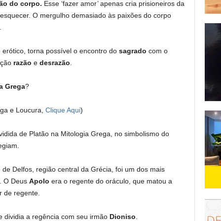
ão do corpo.
Esse ‘fazer amor’ apenas cria prisioneiros da
z esquecer. O mergulho demasiado às paixões do corpo
.
 erótico, torna possível o encontro do
sagrado
com o
sição
razão
e
desrazão
.
a Grega
?
rega e Loucura,
Clique Aqui
)
idida de Platão na Mitologia Grega, no simbolismo do
egiam.
 de Delfos, região central da Grécia, foi um dos mais
o. O Deus
Apolo
era o regente do oráculo, que matou a
r de regente.
e dividia a regência com seu irmão
Dioniso
.