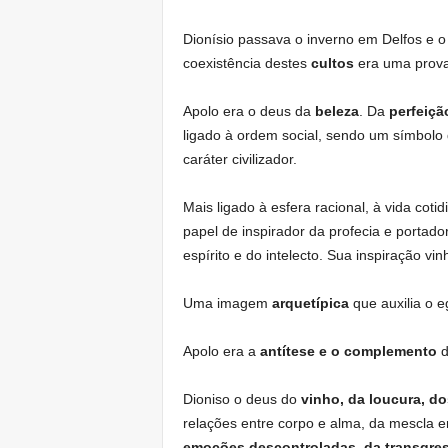
Dionísio passava o inverno em Delfos e 
coexistência destes
cultos
era uma prova 
Apolo era o deus da
beleza
. Da
perfeiçã
ligado à ordem social, sendo um símbolo
caráter civilizador.
Mais ligado à esfera racional, à vida coti
papel de inspirador da profecia e portado
espírito e do intelecto. Sua inspiração vi
Uma imagem
arquetípica
que auxilia o 
Apolo era a
antítese e o complemento
d
Dioniso o deus do
vinho, da loucura, d
relações entre corpo e alma, da mescla en
emoções descontroladas, da transgres