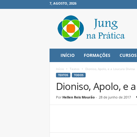
7, AGOSTO, 2026
J
u
n
g
n
a
P
INÍCIO
FORMAÇÕES
CURSOS
r
á
Início
Textos
Dioniso, Apolo, e a Loucura Divina
t
TEXTOS
TODOS
i
Dioniso, Apolo, e 
c
a
Por
Hellen Reis Mourão
-
28 de junho de 2017
Share