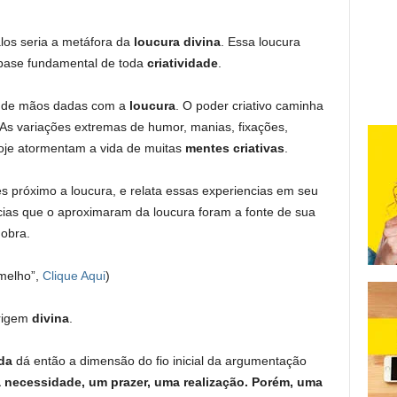
los seria a metáfora da
loucura divina
.
Essa loucura
a base fundamental de toda
criatividade
.
de mãos dadas com a
loucura
. O poder criativo caminha
 As variações extremas de humor, manias, fixações,
oje atormentam a vida de muitas
mentes criativas
.
es próximo a loucura, e relata essas experiencias em seu
cias que o aproximaram da loucura foram a fonte de sua
 obra.
rmelho”,
Clique Aqui
)
origem
divina
.
da
dá então a dimensão do fio inicial da argumentação
a necessidade, um prazer, uma realização. Porém, uma