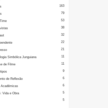
163
s
79
s
53
 Time
38
vistas
32
ast
22
eendente
21
resso
11
logia Simbólica Junguiana
11
se de Filme
9
tipos
6
to de Reflexão
6
s Acadêmicas
5
 Vida e Obra
5