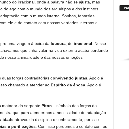
undo do irracional, onde a palavra não se ajusta, mas
PA
ão do ego com o mundo dos arquétipos e dos instintos
 a adaptação com o mundo interno. Sonhos, fantasias,
com ele e de contato com nossas verdades internas e
mpre uma viagem à beira da
loucura
, do
irracional
. Nosso
achávamos que tinha valor na vida externa acaba perdendo
s de nossa animalidade e das nossas emoções
 duas forças contraditórias
convivendo juntas
. Apolo é
nosso chamado a atender ao
Espírito da época
. Apolo é
 o matador da serpente
Píton
– símbolo das forças do
 mostra que para atendermos a necessidade de adaptação
alidade
através da disciplina e conhecimento, por isso
ias e purificações
. Com isso perdemos o contato com os