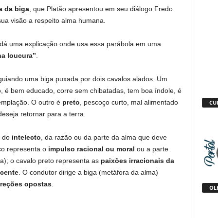
a da biga
, que Platão apresentou em seu diálogo Fredo
sua visão a respeito alma humana.
e dá uma explicação onde usa essa parábola em uma
na loucura”
.
 guiando uma biga puxada por dois cavalos alados. Um
, é bem educado, corre sem chibatadas, tem boa índole, é
templação. O outro é
preto
, pescoço curto, mal alimentado
CU
deseja retornar para a terra.
o do
intelecto
, da razão ou da parte da alma que deve
co representa o
impulso racional ou moral
ou a parte
ta); o cavalo preto representa as
paixões irracionais da
scente
. O condutor dirige a biga (metáfora da alma)
ireções opostas
.
OLH