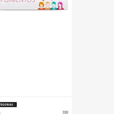
TEGORIAS
318
s