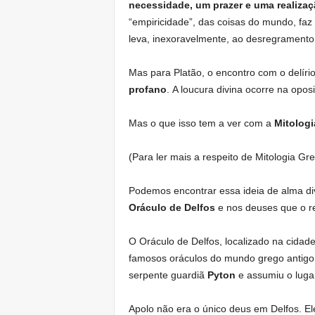
necessidade, um prazer e uma realizaç
“empiricidade”, das coisas do mundo, fa
leva, inexoravelmente, ao desregramento
Mas para Platão, o encontro com o delírio
profano
.
A loucura divina ocorre na opo
Mas o que isso tem a ver com a
Mitologi
(Para ler mais a respeito de Mitologia G
Podemos encontrar essa ideia de alma div
Oráculo de Delfos
e nos deuses que o r
O Oráculo de Delfos, localizado na cidade
famosos oráculos do mundo grego antig
serpente guardiã
Pyton
e assumiu o luga
Apolo não era o único deus em Delfos. El