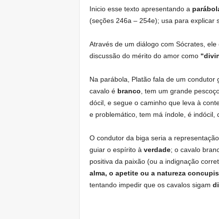
Inicio esse texto apresentando a
parábol
(seções 246a – 254e); usa para explicar 
Através de um diálogo com Sócrates, el
discussão do mérito do amor como
“divi
Na parábola, Platão fala de um condutor
cavalo é
branco
, tem um grande pescoço
dócil, e segue o caminho que leva à con
e problemático, tem má índole, é indócil, 
O condutor da biga seria a representaçã
guiar o espírito à
verdade
; o cavalo bran
positiva da paixão (ou a indignação corre
alma, o apetite ou a natureza concupi
tentando impedir que os cavalos sigam
d