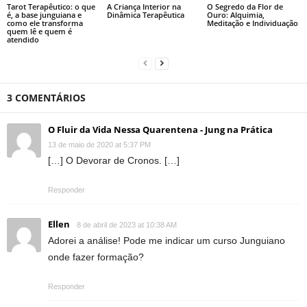
Tarot Terapêutico: o que
A Criança Interior na
O Segredo da Flor de
é, a base junguiana e
Dinâmica Terapêutica
Ouro: Alquimia,
como ele transforma
Meditação e Individuação
quem lê e quem é
atendido
3 COMENTÁRIOS
O Fluir da Vida Nessa Quarentena - Jung na Prática
13 de maio de 2020 at 5:37 PM
[…] O Devorar de Cronos. […]
Responder
Ellen
8 de abril de 2023 at 10:38 AM
Adorei a análise! Pode me indicar um curso Junguiano
onde fazer formação?
Responder