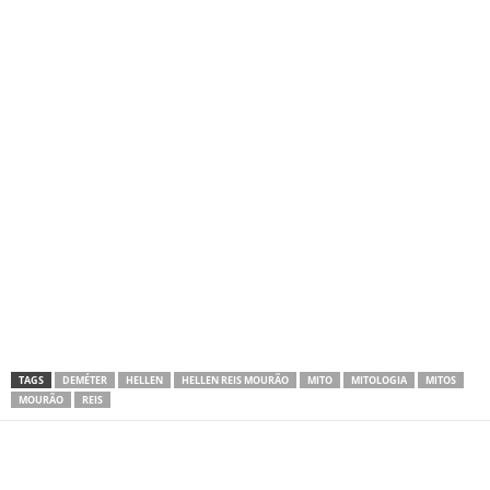
TAGS
DEMÉTER
HELLEN
HELLEN REIS MOURÃO
MITO
MITOLOGIA
MITOS
MOURÃO
REIS
Share