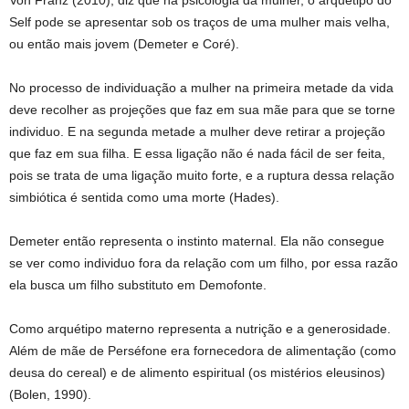
Von Franz (2010), diz que na psicologia da mulher, o arquétipo do
Self pode se apresentar sob os traços de uma mulher mais velha,
ou então mais jovem (Demeter e Coré).
No processo de individuação a mulher na primeira metade da vida
deve recolher as projeções que faz em sua mãe para que se torne
individuo. E na segunda metade a mulher deve retirar a projeção
que faz em sua filha. E essa ligação não é nada fácil de ser feita,
pois se trata de uma ligação muito forte, e a ruptura dessa relação
simbiótica é sentida como uma morte (Hades).
Demeter então representa o instinto maternal. Ela não consegue
se ver como individuo fora da relação com um filho, por essa razão
ela busca um filho substituto em Demofonte.
Como arquétipo materno representa a nutrição e a generosidade.
Além de mãe de Perséfone era fornecedora de alimentação (como
deusa do cereal) e de alimento espiritual (os mistérios eleusinos)
(Bolen, 1990).