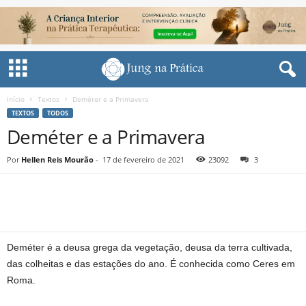
Início
Textos
Deméter e a Primavera
TEXTOS
TODOS
Deméter e a Primavera
Por
Hellen Reis Mourão
-
17 de fevereiro de 2021
23092
3
Share
Deméter é a deusa grega da vegetação, deusa da terra cultivada,
das colheitas e das estações do ano. É conhecida como Ceres em
Roma.