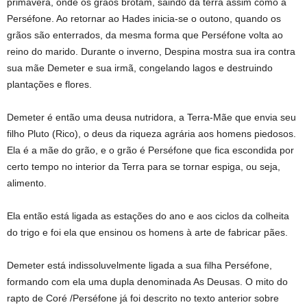
primavera, onde os grãos brotam, saindo da terra assim como a
Perséfone. Ao retornar ao Hades inicia-se o outono, quando os
grãos são enterrados, da mesma forma que Perséfone volta ao
reino do marido. Durante o inverno, Despina mostra sua ira contra
sua mãe Demeter e sua irmã, congelando lagos e destruindo
plantações e flores.
Demeter é então uma deusa nutridora, a Terra-Mãe que envia seu
filho Pluto (Rico), o deus da riqueza agrária aos homens piedosos.
Ela é a mãe do grão, e o grão é Perséfone que fica escondida por
certo tempo no interior da Terra para se tornar espiga, ou seja,
alimento.
Ela então está ligada as estações do ano e aos ciclos da colheita
do trigo e foi ela que ensinou os homens à arte de fabricar pães.
Demeter está indissoluvelmente ligada a sua filha Perséfone,
formando com ela uma dupla denominada As Deusas. O mito do
rapto de Coré /Perséfone já foi descrito no texto anterior sobre