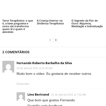
Tarot Terapêutico: o que
A Criança Interior na
O Segredo da Flor de
é, a base junguiana e
Dinâmica Terapêutica
Ouro: Alquimia,
como ele transforma
Meditação e Individuação
quem lê e quem é
atendido
2 COMENTÁRIOS
Fernando Roberto Barbalho da Silva
20 de abril de 2021 at 11:40 AM
Muito bom o vídeo. Eu gostaria de receber outros.
Responder
Lino Bertrand
21 de abril de 2021 at 7:52 AM
Que bom que gostou Fernando.
Gratidão pelo feedback.