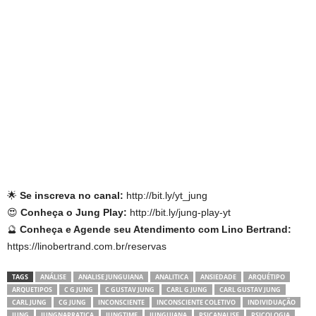
🌟
Se inscreva no canal:
http://bit.ly/yt_jung
😍
Conheça o Jung Play:
http://bit.ly/jung-play-yt
🔮
Conheça e Agende seu Atendimento com Lino Bertrand:
https://linobertrand.com.br/reservas
TAGS
ANÁLISE
ANALISE JUNGUIANA
ANALITICA
ANSIEDADE
ARQUÉTIPO
ARQUETIPOS
C G JUNG
C GUSTAV JUNG
CARL G JUNG
CARL GUSTAV JUNG
CARL JUNG
CG JUNG
INCONSCIENTE
INCONSCIENTE COLETIVO
INDIVIDUAÇÃO
JUNG
JUNGNAPRATICA
JUNGTIME
JUNGUIANA
PSICANALISE
PSICOLOGIA