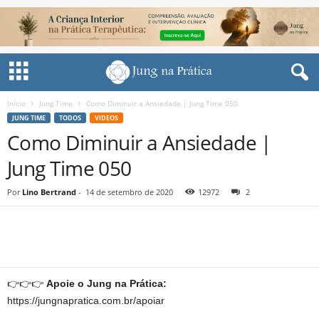
Início
Jung Time
Como Diminuir a Ansiedade | Jung Time 050
JUNG TIME
TODOS
VIDEOS
Como Diminuir a Ansiedade |
Jung Time 050
Por
Lino Bertrand
-
14 de setembro de 2020
12972
2
Share
👉👉👉
Apoie o Jung na Prática:
https://jungnapratica.com.br/apoiar