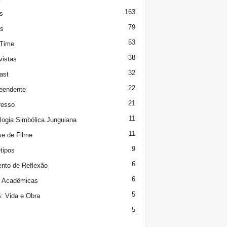
163
s
79
s
53
 Time
38
vistas
32
ast
22
eendente
21
resso
11
logia Simbólica Junguiana
11
se de Filme
9
tipos
6
to de Reflexão
6
s Acadêmicas
5
 Vida e Obra
5