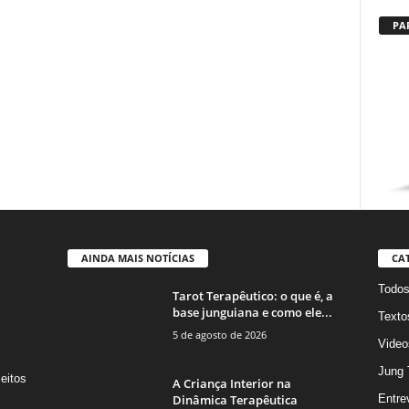
PA
AINDA MAIS NOTÍCIAS
CA
Todo
Tarot Terapêutico: o que é, a
base junguiana e como ele...
Texto
5 de agosto de 2026
Video
Jung 
eitos
A Criança Interior na
s
Dinâmica Terapêutica
Entre