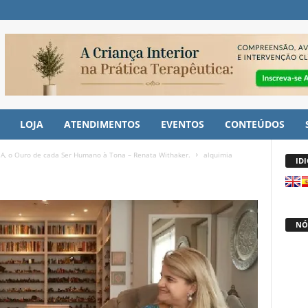
LOJA
ATENDIMENTOS
EVENTOS
CONTEÚDOS
IA, o Ouro de cada Ser Humano à Tona – Renata Withaker.
alquimia
ID
NÓ