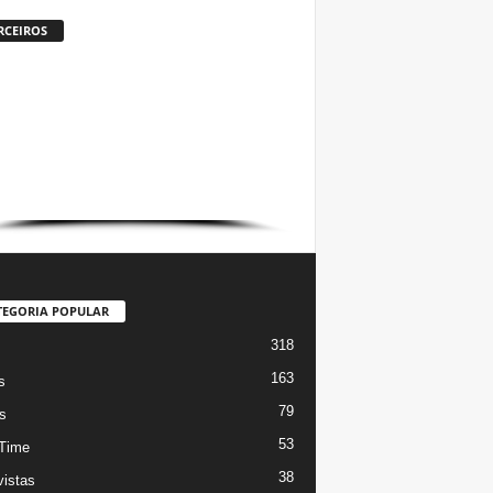
RCEIROS
TEGORIA POPULAR
318
s
163
s
79
s
53
Time
38
vistas