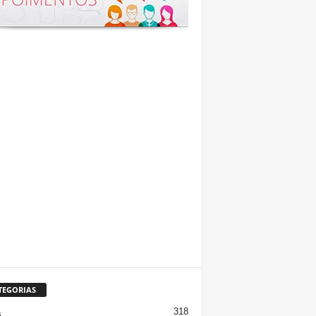
TEGORIAS
318
s