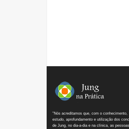
"Nós acreditamos que, com o conhecimento,
estudo, aprofundamento e utilização dos conc
de Jung, no dia-a-dia e na clínica, as pessoa