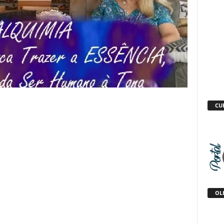
CU
OLH