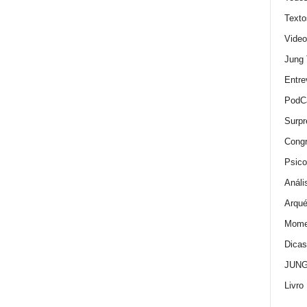
Texto
Video
Jung
Entre
PodC
Surpr
Cong
Psico
Análi
Arqué
Momen
Dica
JUNG:
Livro