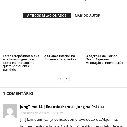
ARTIGOS RELACIONADOS
MAIS DO AUTOR
Tarot Terapêutico: o que
A Criança Interior na
O Segredo da Flor de
é, a base junguiana e
Dinâmica Terapêutica
Ouro: Alquimia,
como ele transforma
Meditação e Individuação
quem lê e quem é
atendido
1 COMENTÁRIO
JungTime 14 | Enantiodromia - Jung na Prática
2 de junho de 2020 at 12:34 PM
[…] Em química (a consequente evolução da Alquimia,
também estudada por Carl Jung), é dito como fato desde