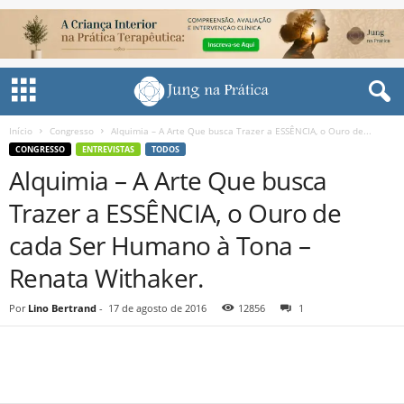
Início
Congresso
Alquimia – A Arte Que busca Trazer a ESSÊNCIA, o Ouro de...
CONGRESSO
ENTREVISTAS
TODOS
Alquimia – A Arte Que busca
Trazer a ESSÊNCIA, o Ouro de
cada Ser Humano à Tona –
Renata Withaker.
Por
Lino Bertrand
-
17 de agosto de 2016
12856
1
Share