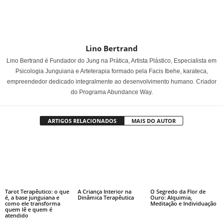
Lino Bertrand
Lino Bertrand é Fundador do Jung na Prática, Artista Plástico, Especialista em
Psicologia Junguiana e Arteterapia formado pela Facis Ibehe, karateca,
empreendedor dedicado integralmente ao desenvolvimento humano. Criador
do Programa Abundance Way.
ARTIGOS RELACIONADOS
MAIS DO AUTOR
Tarot Terapêutico: o que
A Criança Interior na
O Segredo da Flor de
é, a base junguiana e
Dinâmica Terapêutica
Ouro: Alquimia,
como ele transforma
Meditação e Individuação
quem lê e quem é
atendido