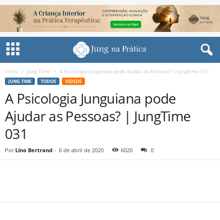
Início
Jung Time
A Psicologia Junguiana pode Ajudar as Pessoas? | JungTime 031
JUNG TIME
TODOS
VIDEOS
A Psicologia Junguiana pode
Ajudar as Pessoas? | JungTime
031
Por
Lino Bertrand
-
6 de abril de 2020
6020
0
Share