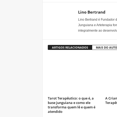
Lino Bertrand
Lino Bertrand é Fundador do
Junguiana e Arteterapia fo
integralmente ao desenvo
ARTIGOS RELACIONADOS
MAIS DO AUT
Tarot Terapêutico: o que é, a
A Crian
base junguiana e como ele
Terapê
transforma quem lê e quem é
atendido