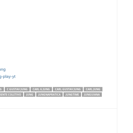
jung
ng-play-yt
NG
C GUSTAV JUNG
CARL G JUNG
CARL GUSTAV JUNG
CARL JUNG
IENTE COLETIVO
JUNG
JUNGNAPRATICA
JUNGTIME
JUNGUIANA