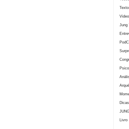
Texto
Video
Jung
Entre
PodC
Surpr
Cong
Psico
Análi
Arqué
Momen
Dica
JUNG:
Livro