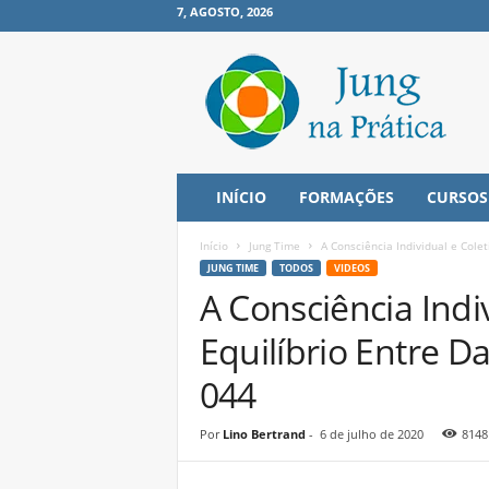
7, AGOSTO, 2026
J
u
n
g
n
a
P
INÍCIO
FORMAÇÕES
CURSOS
r
á
Início
Jung Time
A Consciência Individual e Colet
t
JUNG TIME
TODOS
VIDEOS
i
A Consciência Indiv
c
a
Equilíbrio Entre D
044
Por
Lino Bertrand
-
6 de julho de 2020
8148