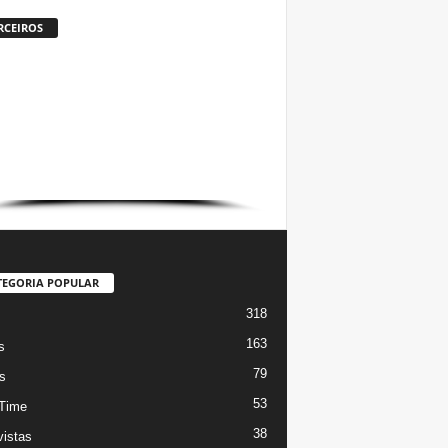
RCEIROS
TEGORIA POPULAR
318
s
163
s
79
s
53
Time
38
vistas