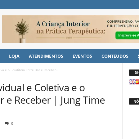
LOJA
ATENDIMENTOS
EVENTOS
CONTEÚDOS
iva e o Equilíbrio Entre Dar e Receber...
ID
idual e Coletiva e o
ar e Receber | Jung Time
NÓ
0