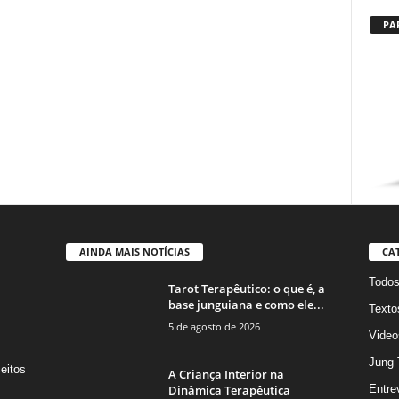
PA
AINDA MAIS NOTÍCIAS
CA
Todo
Tarot Terapêutico: o que é, a
base junguiana e como ele...
Texto
5 de agosto de 2026
Video
Jung 
eitos
A Criança Interior na
s
Dinâmica Terapêutica
Entre