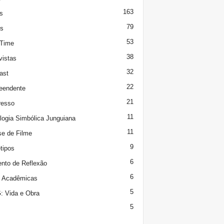
163
s
79
s
53
 Time
38
vistas
32
ast
22
eendente
21
resso
11
logia Simbólica Junguiana
11
se de Filme
9
tipos
6
to de Reflexão
6
s Acadêmicas
5
 Vida e Obra
5