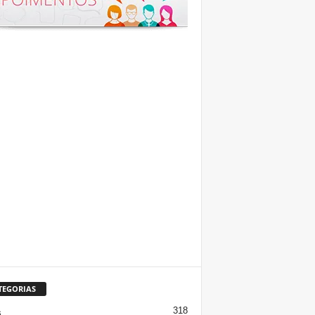
TEGORIAS
318
s