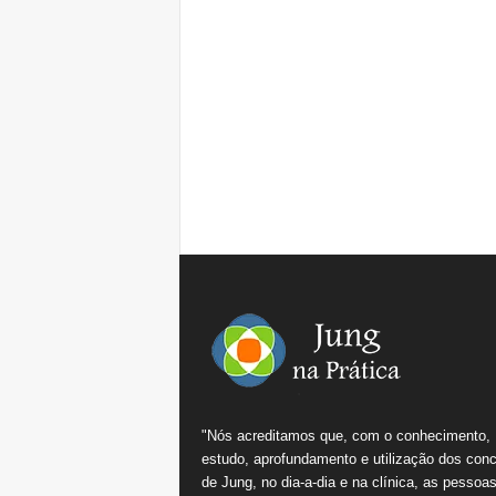
"Nós acreditamos que, com o conhecimento,
estudo, aprofundamento e utilização dos conc
de Jung, no dia-a-dia e na clínica, as pessoa