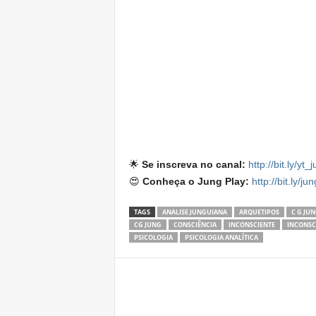
🌟
Se inscreva no canal:
http://bit.ly/yt_
😍
Conheça o Jung Play:
http://bit.ly/ju
TAGS
ANALISE JUNGUIANA
ARQUETIPOS
C G JU
CG JUNG
CONSCIÊNCIA
INCONSCIENTE
INCONSC
PSICOLOGIA
PSICOLOGIA ANALÍTICA
Share