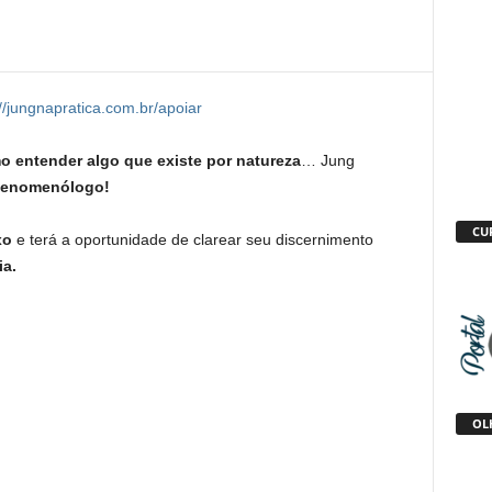
://jungnapratica.com.br/apoiar
o entender algo que existe por natureza
… Jung
fenomenólogo!
CU
xo
e terá a oportunidade de clarear seu discernimento
ia.
OLH