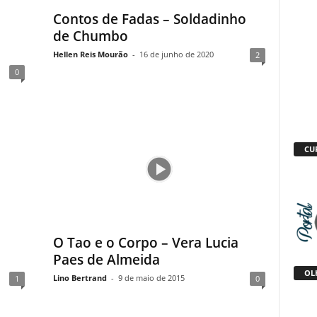
Contos de Fadas – Soldadinho
de Chumbo
Hellen Reis Mourão
-
16 de junho de 2020
2
0
CU
O Tao e o Corpo – Vera Lucia
Paes de Almeida
OLH
Lino Bertrand
-
9 de maio de 2015
1
0