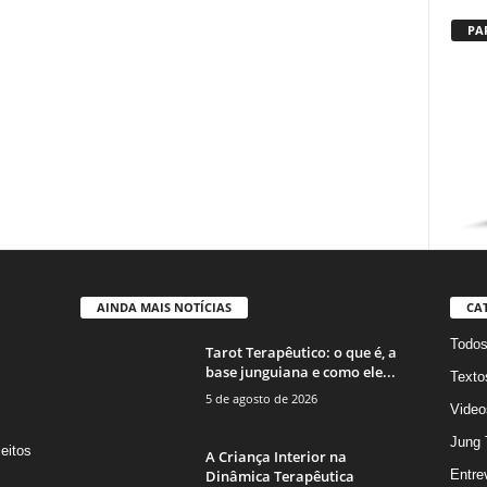
PA
AINDA MAIS NOTÍCIAS
CA
Todo
Tarot Terapêutico: o que é, a
base junguiana e como ele...
Texto
5 de agosto de 2026
Video
Jung 
eitos
A Criança Interior na
s
Dinâmica Terapêutica
Entre