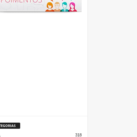
TEGORIAS
318
s