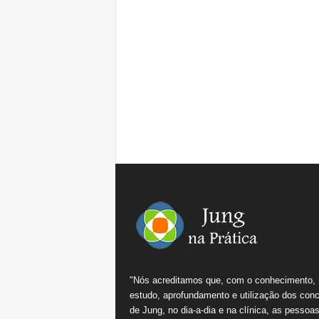
"Nós acreditamos que, com o conhecimento,
estudo, aprofundamento e utilização dos conc
de Jung, no dia-a-dia e na clínica, as pessoa