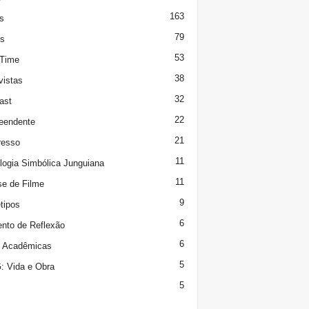
163
s
79
s
53
 Time
38
vistas
32
ast
22
eendente
21
resso
11
logia Simbólica Junguiana
11
se de Filme
9
tipos
6
to de Reflexão
6
s Acadêmicas
5
 Vida e Obra
5