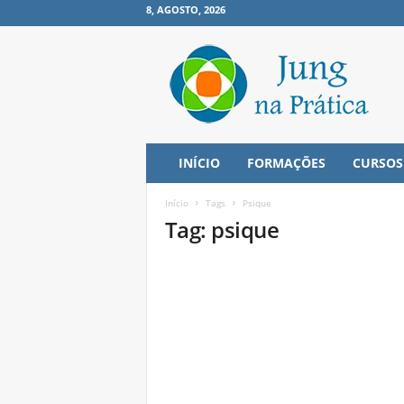
8, AGOSTO, 2026
J
u
n
g
n
a
P
INÍCIO
FORMAÇÕES
CURSOS
r
á
Início
Tags
Psique
t
Tag: psique
i
c
a