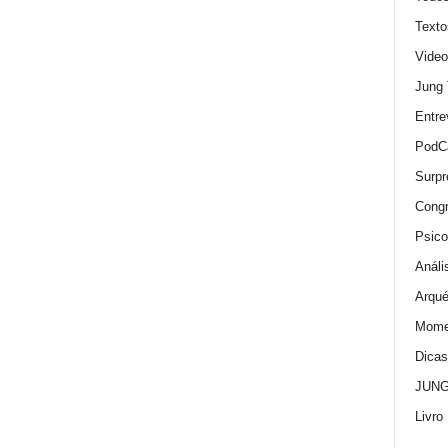
Texto
Video
Jung
Entre
PodC
Surpr
Cong
Psico
Análi
Arqué
Momen
Dica
JUNG:
Livro