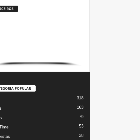
RCEIROS
TEGORIA POPULAR
318
s
163
s
79
s
53
Time
38
vistas