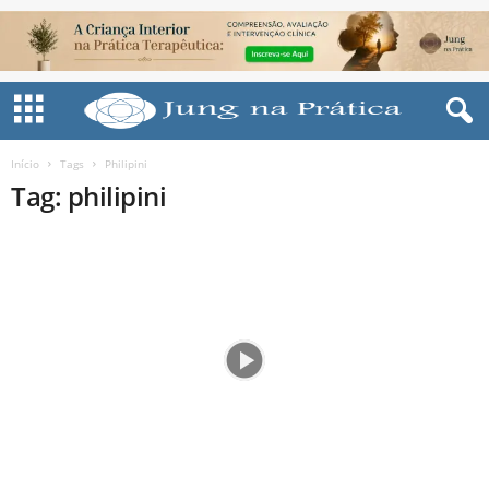
Início
Tags
Philipini
Tag: philipini