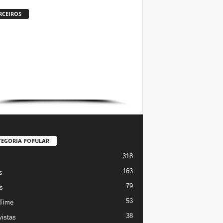
RCEIROS
TEGORIA POPULAR
318
s
163
s
79
s
53
Time
38
vistas