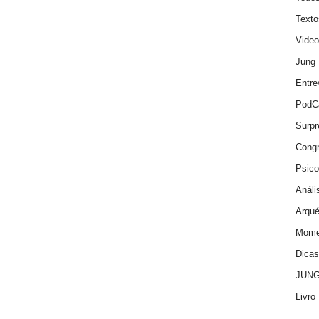
Texto
Video
Jung
Entre
PodC
Surpr
Cong
Psico
Análi
Arqué
Momen
Dica
JUNG:
Livro