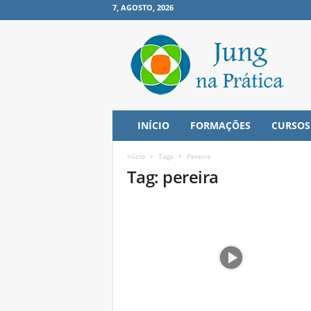
7, AGOSTO, 2026
J
u
n
g
n
a
P
INÍCIO
FORMAÇÕES
CURSOS
r
á
Início
Tags
Pereira
t
Tag: pereira
i
c
a