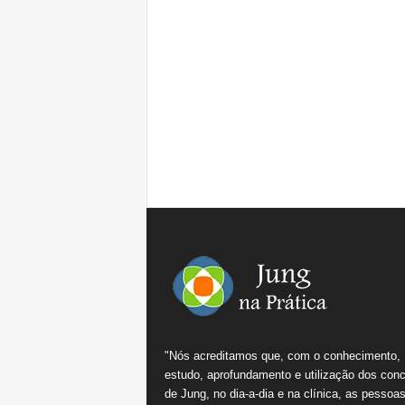
"Nós acreditamos que, com o conhecimento,
estudo, aprofundamento e utilização dos conc
de Jung, no dia-a-dia e na clínica, as pessoa