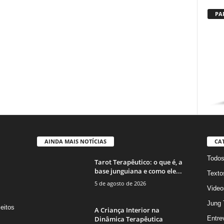
PA
AINDA MAIS NOTÍCIAS
CA
Todo
Tarot Terapêutico: o que é, a
base junguiana e como ele...
Texto
5 de agosto de 2026
Video
Jung 
eitos
A Criança Interior na
s
Dinâmica Terapêutica
Entre