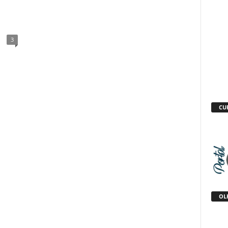
3
CU
OLH