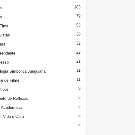
163
s
79
s
53
 Time
38
vistas
32
ast
22
eendente
21
resso
11
logia Simbólica Junguiana
11
se de Filme
9
tipos
6
to de Reflexão
6
s Acadêmicas
5
 Vida e Obra
5