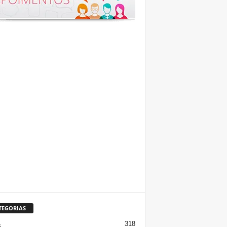
TEGORIAS
318
s