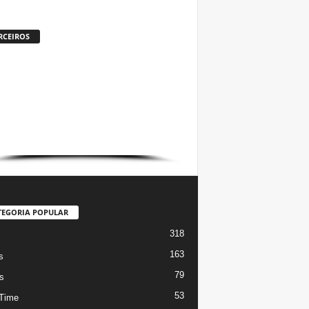
RCEIROS
TEGORIA POPULAR
318
s
163
s
79
s
53
Time