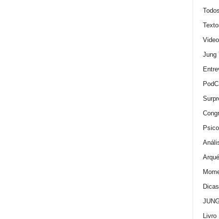
Todo
Texto
Video
Jung
Entre
PodC
Surpr
Cong
Psico
Análi
Arqué
Momen
Dica
JUNG:
Livro