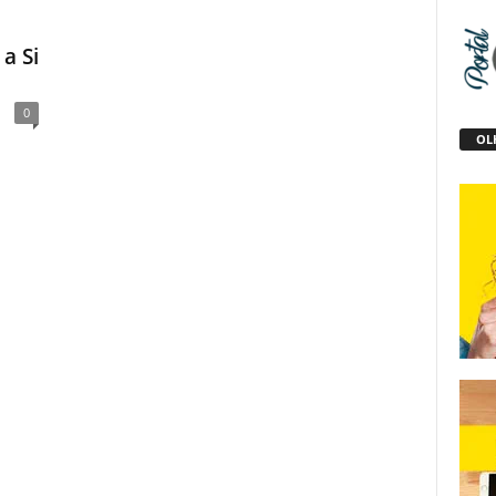
 a Si
0
OLH