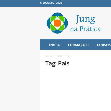
6, AGOSTO, 2026
J
u
n
g
n
a
P
INÍCIO
FORMAÇÕES
CURSOS
r
á
Início
Tags
Pais
t
Tag: Pais
i
c
a