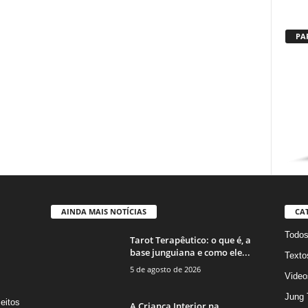
PA
AINDA MAIS NOTÍCIAS
CA
Todo
Tarot Terapêutico: o que é, a
base junguiana e como ele...
Texto
5 de agosto de 2026
Video
Jung 
eitos
A Criança Interior na