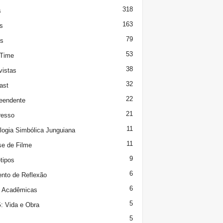
318
s
163
s
79
s
53
 Time
38
vistas
32
ast
22
eendente
21
resso
11
logia Simbólica Junguiana
11
se de Filme
9
tipos
6
to de Reflexão
6
s Acadêmicas
5
 Vida e Obra
5