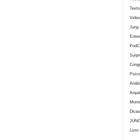
Texto
Video
Jung
Entre
PodC
Surpr
Cong
Psico
Análi
Arqué
Momen
Dica
JUNG:
Livro