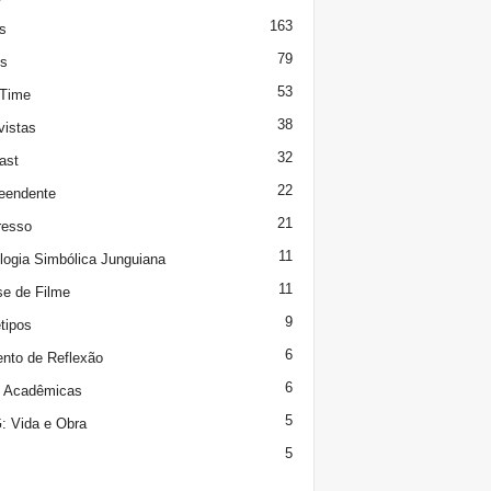
163
s
79
s
53
 Time
38
vistas
32
ast
22
eendente
21
resso
11
logia Simbólica Junguiana
11
se de Filme
9
tipos
6
to de Reflexão
6
s Acadêmicas
5
 Vida e Obra
5