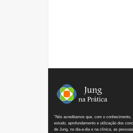
"Nós acreditamos que, com o conhecimento,
estudo, aprofundamento e utilização dos conc
de Jung, no dia-a-dia e na clínica, as pessoa