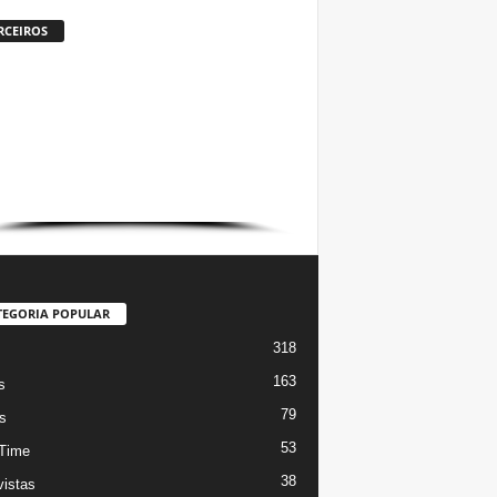
RCEIROS
TEGORIA POPULAR
318
s
163
s
79
s
53
Time
38
vistas