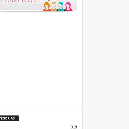
TEGORIAS
318
s