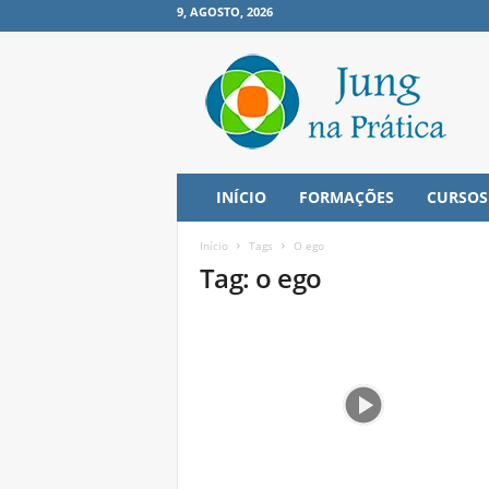
9, AGOSTO, 2026
J
u
n
g
n
a
P
INÍCIO
FORMAÇÕES
CURSOS
r
á
Início
Tags
O ego
t
Tag: o ego
i
c
a