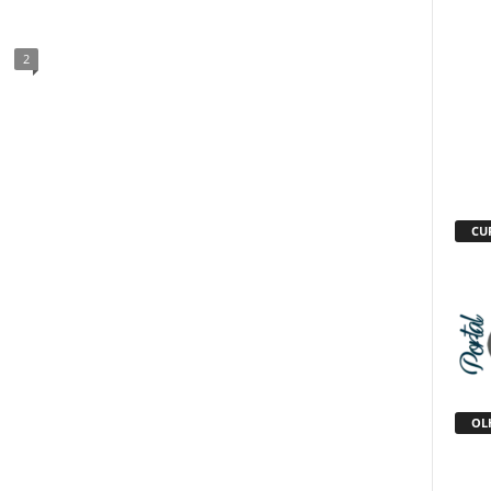
2
CU
OLH