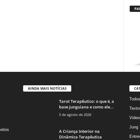
PA
AINDA MAIS NOTÍCIAS
CA
Todo
Tarot Terapêutico: o que é, a
base junguiana e como ele...
Texto
5 de agosto de 2026
Video
Jung 
eitos
A Criança Interior na
s
Dinâmica Terapêutica
Entre