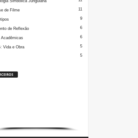
logia Simbólica Junguiana
11
se de Filme
9
tipos
6
to de Reflexão
6
s Acadêmicas
5
 Vida e Obra
5
RCEIROS