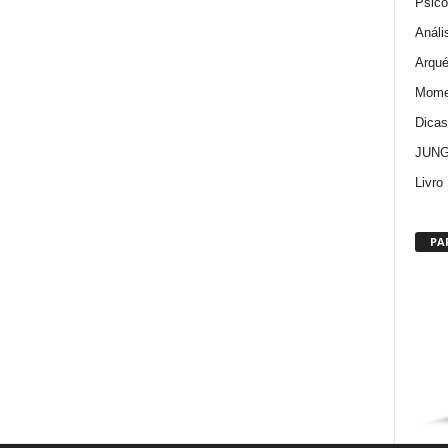
Psico
Análi
Arqué
Momen
Dica
JUNG:
Livro
PA