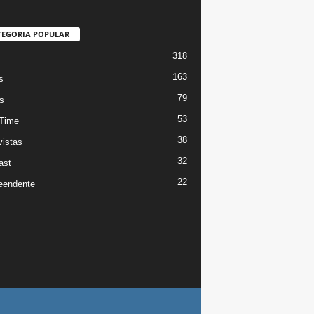
TEGORIA POPULAR
318
s
163
s
79
s
53
Time
38
vistas
32
ast
22
eendente