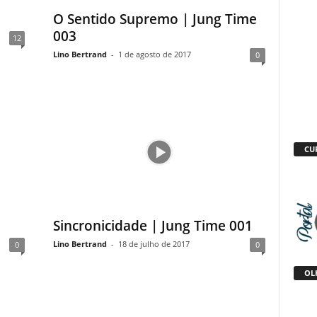
O Sentido Supremo | Jung Time
003
12
Lino Bertrand
-
1 de agosto de 2017
0
CU
Sincronicidade | Jung Time 001
Lino Bertrand
-
18 de julho de 2017
0
0
OLH