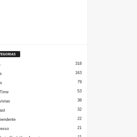
TEGORIAS
318
s
163
s
79
s
53
 Time
38
vistas
32
ast
22
eendente
21
resso
11