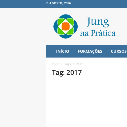
7, AGOSTO, 2026
J
u
n
g
n
a
P
INÍCIO
FORMAÇÕES
CURSOS
r
á
Início
Tags
2017
t
Tag: 2017
i
c
a