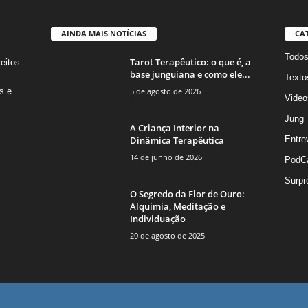
AINDA MAIS NOTÍCIAS
CA
Todo
Tarot Terapêutico: o que é, a
eitos
base junguiana e como ele...
s
Texto
5 de agosto de 2026
s e
Video
Jung 
A Criança Interior na
Dinâmica Terapêutica
Entre
14 de junho de 2026
PodC
Surpr
O Segredo da Flor de Ouro:
Alquimia, Meditação e
Individuação
20 de agosto de 2025