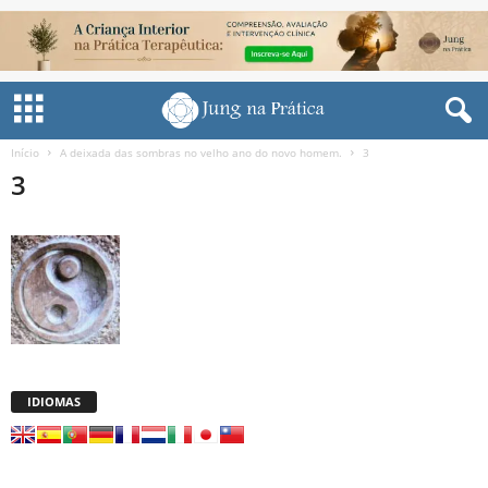
Início
A deixada das sombras no velho ano do novo homem.
3
3
IDIOMAS