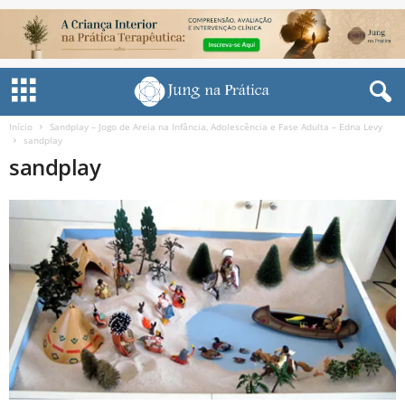
Início
Sandplay – Jogo de Areia na Infância, Adolescência e Fase Adulta – Edna Levy
sandplay
sandplay