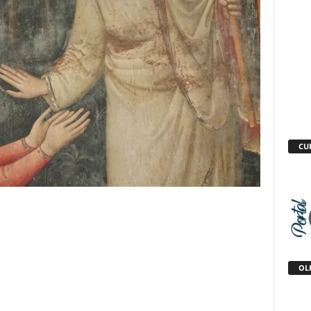
CU
OLH