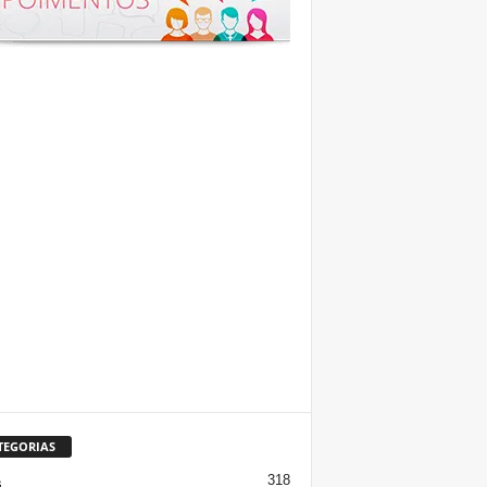
TEGORIAS
318
s