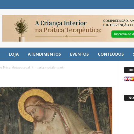
LOJA
ATENDIMENTOS
EVENTOS
CONTEÚDOS
e Pré e Metapessoal
maria madalena ok
ID
NÓ