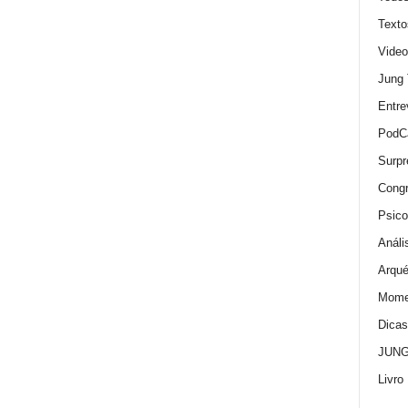
Texto
Video
Jung
Entre
PodC
Surpr
Cong
Psico
Análi
Arqué
Momen
Dica
JUNG:
Livro