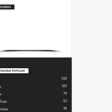
RCEIROS
TEGORIA POPULAR
318
s
163
s
79
s
53
Time
38
vistas