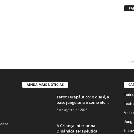
PA
AINDA MAIS NOTÍCIAS
CA
Todo
Tarot Terapêutico: o que é, a
base junguiana e como ele...
Texto
5 de agosto de 2026
Video
Jung 
eitos
A Criança Interior na
s
Dinâmica Terapêutica
Entre