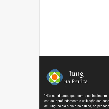
"Nós acreditamos que, com o conhecimento,
estudo, aprofundamento e utilização dos conc
de Jung, no dia-a-dia e na clínica, as pessoa