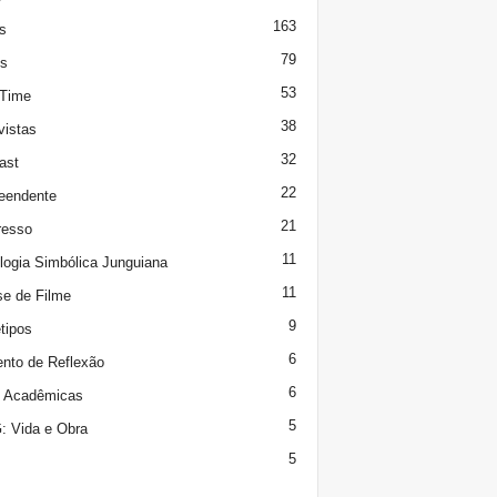
163
s
79
s
53
 Time
38
vistas
32
ast
22
eendente
21
resso
11
logia Simbólica Junguiana
11
se de Filme
9
tipos
6
to de Reflexão
6
s Acadêmicas
5
 Vida e Obra
5