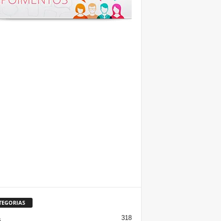
TEGORIAS
318
s