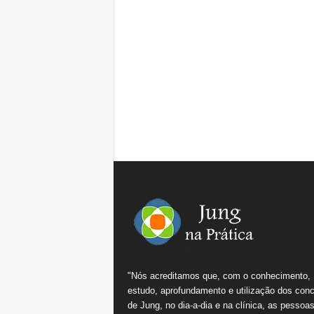
"Nós acreditamos que, com o conhecimento,
estudo, aprofundamento e utilização dos conc
de Jung, no dia-a-dia e na clínica, as pessoa