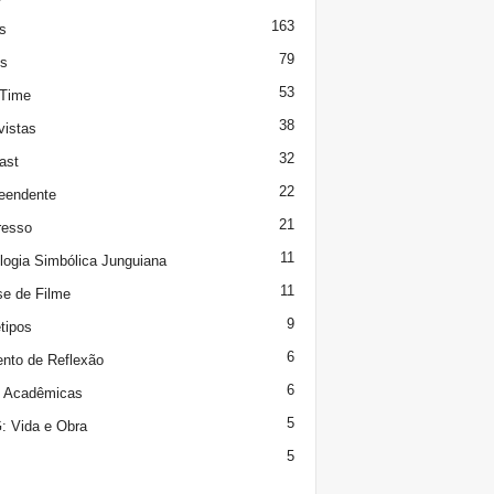
163
s
79
s
53
 Time
38
vistas
32
ast
22
eendente
21
resso
11
logia Simbólica Junguiana
11
se de Filme
9
tipos
6
to de Reflexão
6
s Acadêmicas
5
 Vida e Obra
5