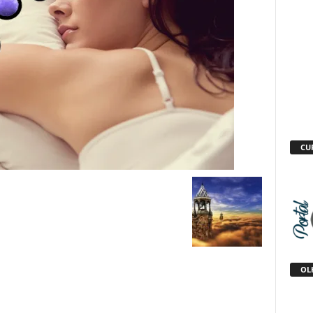
CU
OLH