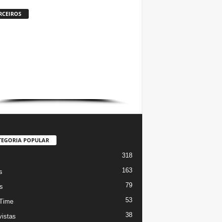
RCEIROS
TEGORIA POPULAR
318
s
163
s
79
s
53
Time
38
vistas