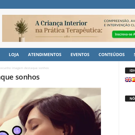
LOJA
ATENDIMENTOS
EVENTOS
CONTEÚDOS
ascunho imagem destaque sonhos
ID
aque sonhos
NÓ