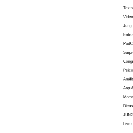
Texto
Video
Jung
Entre
PodC
Surpr
Cong
Psico
Análi
Arqué
Momen
Dica
JUNG:
Livro