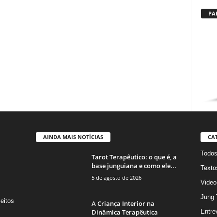
PA
AINDA MAIS NOTÍCIAS
CA
Todo
Tarot Terapêutico: o que é, a
base junguiana e como ele...
Texto
5 de agosto de 2026
Video
Jung 
eitos
A Criança Interior na
s
Dinâmica Terapêutica
Entre