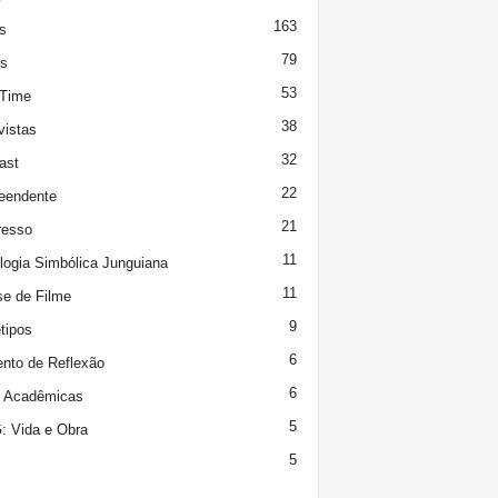
163
s
79
s
53
 Time
38
vistas
32
ast
22
eendente
21
resso
11
logia Simbólica Junguiana
11
se de Filme
9
tipos
6
to de Reflexão
6
s Acadêmicas
5
 Vida e Obra
5