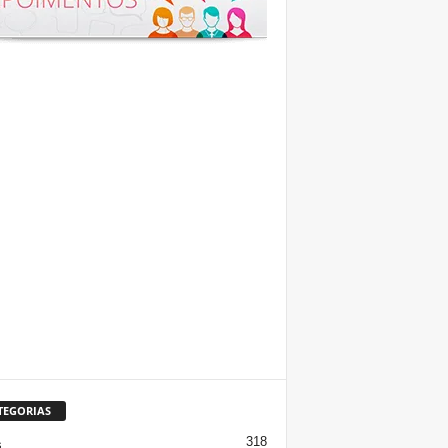
TEGORIAS
318
s