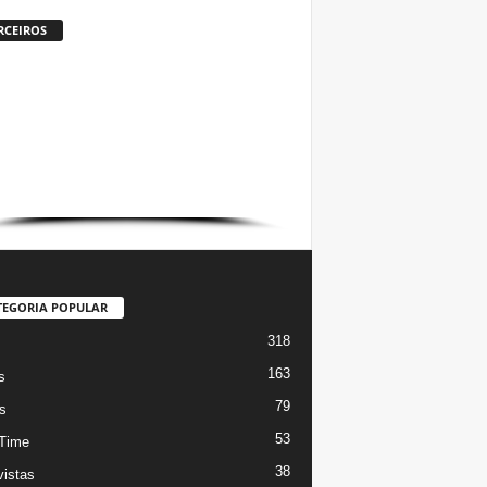
RCEIROS
TEGORIA POPULAR
318
s
163
s
79
s
53
Time
38
vistas