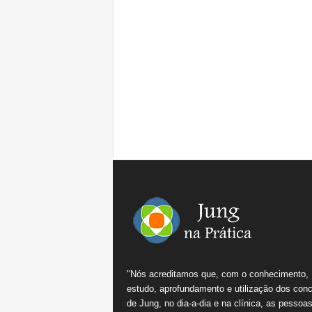
"Nós acreditamos que, com o conhecimento,
estudo, aprofundamento e utilização dos conc
de Jung, no dia-a-dia e na clínica, as pessoa