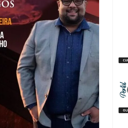
CU
OLH