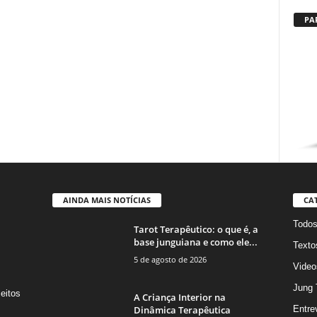
PA
AINDA MAIS NOTÍCIAS
CA
Todo
Tarot Terapêutico: o que é, a
base junguiana e como ele...
Texto
5 de agosto de 2026
Video
Jung 
eitos
A Criança Interior na
s
Dinâmica Terapêutica
Entre