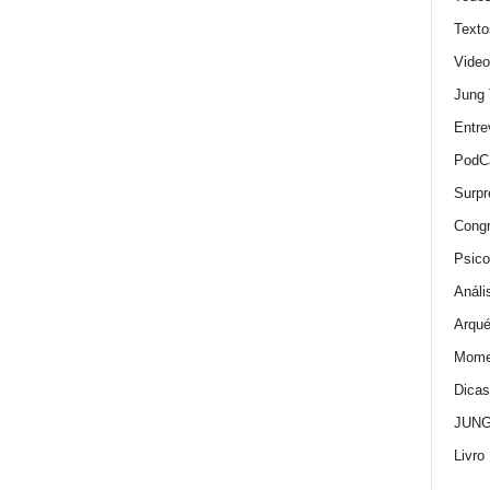
Texto
Video
Jung
Entre
PodC
Surpr
Cong
Psico
Análi
Arqué
Momen
Dica
JUNG:
Livro