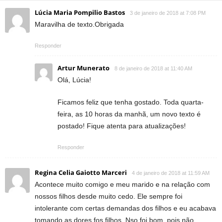
Lúcia Maria Pompilio Bastos
3 de janeiro de 2018 at 7:08 PM
Maravilha de texto.Obrigada
Responder
Artur Munerato
8 de janeiro de 2018 at 11:40 AM
Olá, Lúcia!
Ficamos feliz que tenha gostado. Toda quarta-
feira, as 10 horas da manhã, um novo texto é
postado! Fique atenta para atualizações!
Responder
Regina Celia Gaiotto Marceri
4 de janeiro de 2018 at 11:59 AM
Acontece muito comigo e meu marido e na relação com
nossos filhos desde muito cedo. Ele sempre foi
intolerante com certas demandas dos filhos e eu acabava
tomando as dores fos filhos. Nso foi bom, pois não