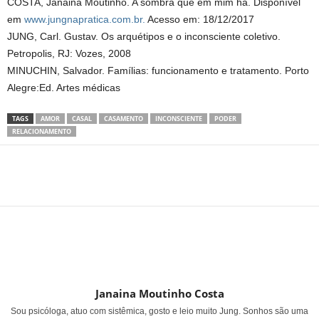
COSTA, Janaina Moutinho. A sombra que em mim há. Disponível
em
www.jungnapratica.com.br.
Acesso em: 18/12/2017
JUNG, Carl. Gustav. Os arquétipos e o inconsciente coletivo.
Petropolis, RJ: Vozes, 2008
MINUCHIN, Salvador. Famílias: funcionamento e tratamento. Porto
Alegre:Ed. Artes médicas
TAGS
AMOR
CASAL
CASAMENTO
INCONSCIENTE
PODER
RELACIONAMENTO
Share
Janaina Moutinho Costa
Sou psicóloga, atuo com sistêmica, gosto e leio muito Jung. Sonhos são uma