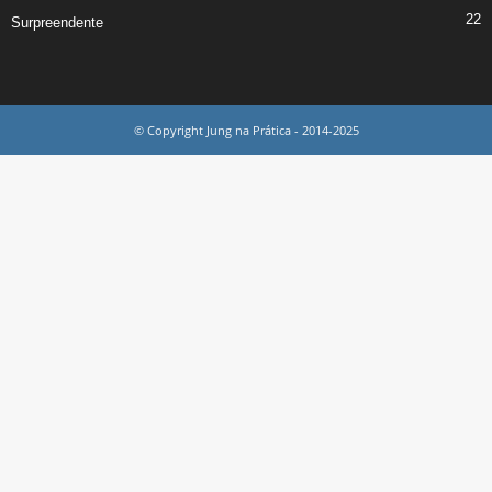
22
Surpreendente
© Copyright Jung na Prática - 2014-2025