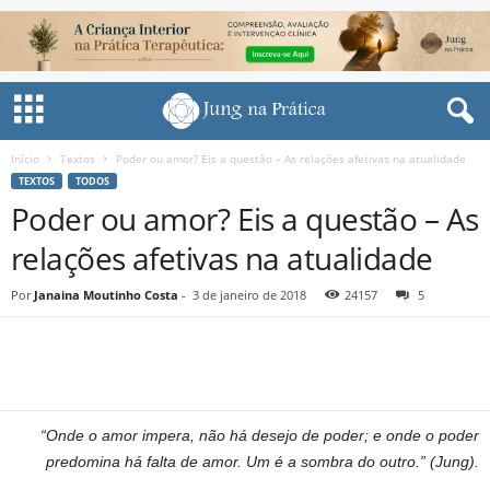
Início
Textos
Poder ou amor? Eis a questão – As relações afetivas na atualidade
TEXTOS
TODOS
Poder ou amor? Eis a questão – As
relações afetivas na atualidade
Por
Janaina Moutinho Costa
-
3 de janeiro de 2018
24157
5
Share
“Onde o amor impera, não há desejo de poder; e onde o poder
predomina há falta de amor. Um é a sombra do outro.” (Jung).