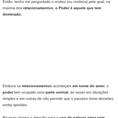
Então, tenho me perguntado o motivo (ou motivos) pelo qual, na
maioria dos
relacionamentos
,
o Poder é aquele que tem
dominado.
Embora os
relacionamentos
aconteçam
em nome do amor
, o
poder
tem ocupado uma
parte central
, às vezes em situações
simples e em outras de não permitir que o parceiro tome decisões,
emita opiniões.
Bauman chama a atenção para o
uso da palavra amor sem