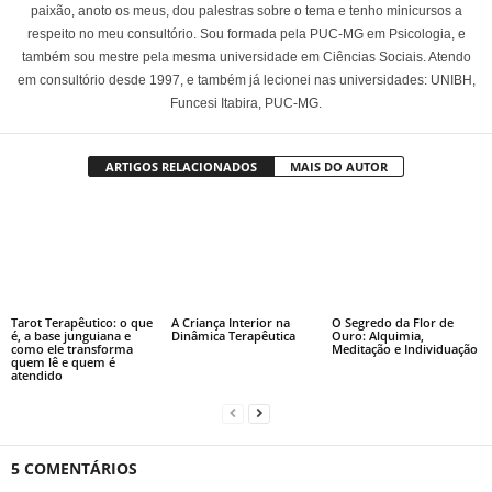
paixão, anoto os meus, dou palestras sobre o tema e tenho minicursos a
respeito no meu consultório. Sou formada pela PUC-MG em Psicologia, e
também sou mestre pela mesma universidade em Ciências Sociais. Atendo
em consultório desde 1997, e também já lecionei nas universidades: UNIBH,
Funcesi Itabira, PUC-MG.
ARTIGOS RELACIONADOS
MAIS DO AUTOR
Tarot Terapêutico: o que
A Criança Interior na
O Segredo da Flor de
é, a base junguiana e
Dinâmica Terapêutica
Ouro: Alquimia,
como ele transforma
Meditação e Individuação
quem lê e quem é
atendido
5 COMENTÁRIOS