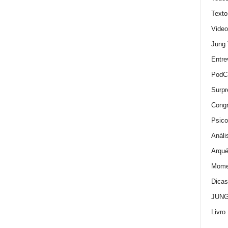
Texto
Video
Jung
Entre
PodC
Surpr
Cong
Psico
Análi
Arqué
Momen
Dica
JUNG:
Livro