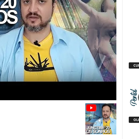
CU
OLH