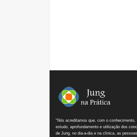
"Nós acreditamos que, com o conhecimento,
estudo, aprofundamento e utilização dos conc
de Jung, no dia-a-dia e na clínica, as pessoa