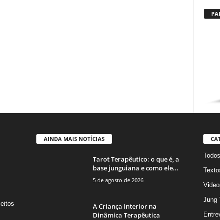
PA
AINDA MAIS NOTÍCIAS
CA
Todo
Tarot Terapêutico: o que é, a
base junguiana e como ele...
Texto
5 de agosto de 2026
Video
Jung 
eitos
A Criança Interior na
s
Dinâmica Terapêutica
Entre