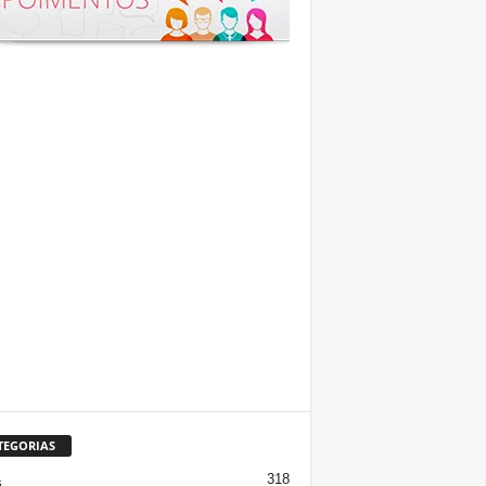
TEGORIAS
318
s