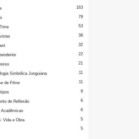
163
s
79
s
53
 Time
38
vistas
32
ast
22
eendente
21
resso
11
logia Simbólica Junguiana
11
se de Filme
9
tipos
6
to de Reflexão
6
s Acadêmicas
5
 Vida e Obra
5