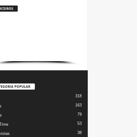
RCEIROS
TEGORIA POPULAR
318
s
163
s
79
s
53
Time
38
vistas