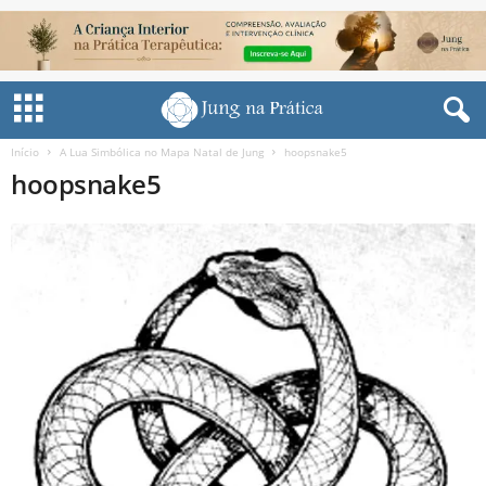
Início
A Lua Simbólica no Mapa Natal de Jung
hoopsnake5
hoopsnake5