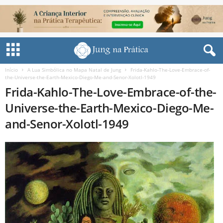
Início
A Lua Simbólica no Mapa Natal de Jung
Frida-Kahlo-The-Love-Embrace-of-
the-Universe-the-Earth-Mexico-Diego-Me-and-Senor-Xolotl-1949
Frida-Kahlo-The-Love-Embrace-of-the-
Universe-the-Earth-Mexico-Diego-Me-
and-Senor-Xolotl-1949