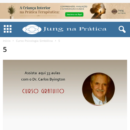
Início
Curso Psicologia Simbólica
5
5