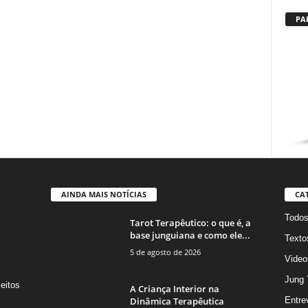
PA
AINDA MAIS NOTÍCIAS
CA
Todo
Tarot Terapêutico: o que é, a
base junguiana e como ele...
Texto
5 de agosto de 2026
Video
Jung 
eitos
A Criança Interior na
s
Dinâmica Terapêutica
Entre