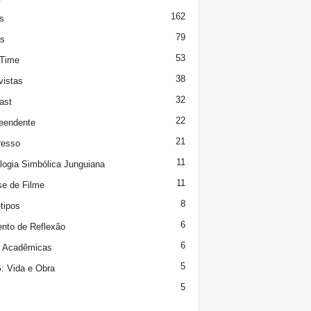
162
s
79
s
53
 Time
38
vistas
32
ast
22
eendente
21
resso
11
logia Simbólica Junguiana
11
se de Filme
8
tipos
6
to de Reflexão
6
s Acadêmicas
5
 Vida e Obra
5