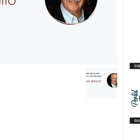
CU
OLH