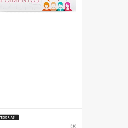
TEGORIAS
318
s