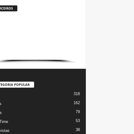
RCEIROS
TEGORIA POPULAR
318
s
162
s
79
s
53
Time
38
vistas