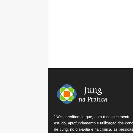
"Nós acreditamos que, com o conhecimento,
estudo, aprofundamento e utilização dos conc
de Jung, no dia-a-dia e na clínica, as pessoa