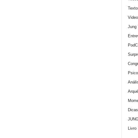
Texto
Video
Jung
Entre
PodC
Surpr
Cong
Psico
Análi
Arqué
Momen
Dica
JUNG:
Livro