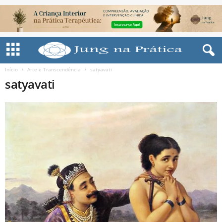
Início
Arte e Transcendência
satyavati
satyavati