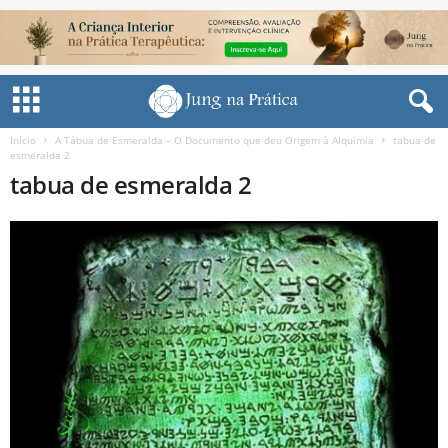
Início
A Tábua de Esmeralda – O Documento que deu Origem à Alquimia
tabua de
esmeralda 2
tabua de esmeralda 2