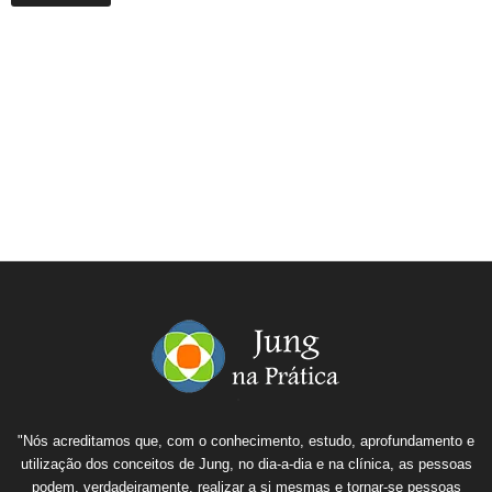
"Nós acreditamos que, com o conhecimento, estudo, aprofundamento e
utilização dos conceitos de Jung, no dia-a-dia e na clínica, as pessoas
podem, verdadeiramente, realizar a si mesmas e tornar-se pessoas