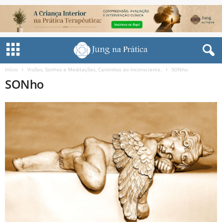
Início
Visões, Sonhos e Meditações, Caminhos ao Inconsciente.
SONho
SONho