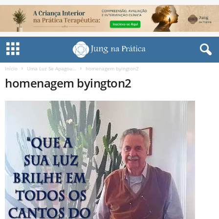
Início
Uma Luz Se Apagou…
homenagem byington2
homenagem byington2